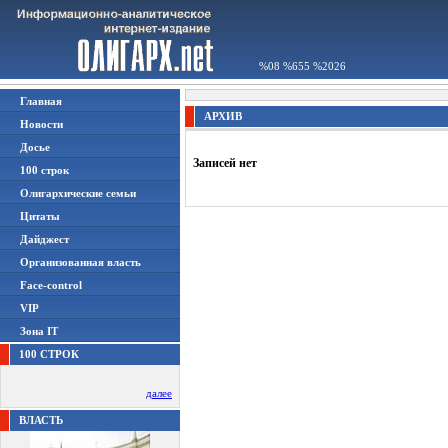
%08 %655 %2026
Главная
АРХИВ
Новости
Досье
Записей нет
100 строк
Олигархические семьи
Цитаты
Дайджест
Организованная власть
Face-control
VIP
Зона IT
100 СТРОК
далее
ВЛАСТЬ