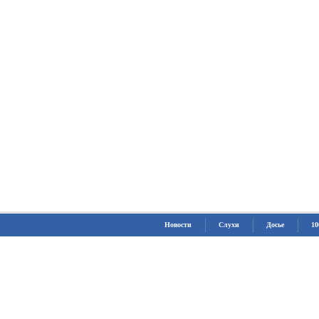
Новости
Слухи
Досье
10