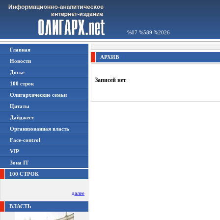
%07 %589 %2026
Главная
АРХИВ
Новости
Досье
Записей нет
100 строк
Олигархические семьи
Цитаты
Дайджест
Организованная власть
Face-control
VIP
Зона IT
100 СТРОК
далее
ВЛАСТЬ