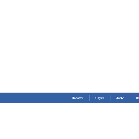
Новости
Слухи
Досье
10