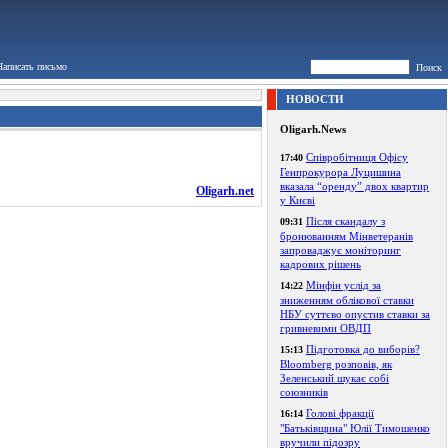
Написать письмо
Поиск
НОВОСТИ
Oligarh.News
Співробітниця Офісу
17:40
Генпрокурора Луцишина
вказала “оренду” двох квартир
Oligarh.net
у Києві
Після скандалу з
09:31
бронюванням Мінветеранів
запроваджує моніторинг
кадрових рішень
Мінфін услід за
14:22
зниженням облікової ставки
НБУ суттєво опустив ставки за
гривневими ОВДП
Підготовка до виборів?
15:13
Bloomberg розповів, як
Зеленський шукає собі
союзників
Голові фракції
16:14
"Батьківщина" Юлії Тимошенко
вручили підозру