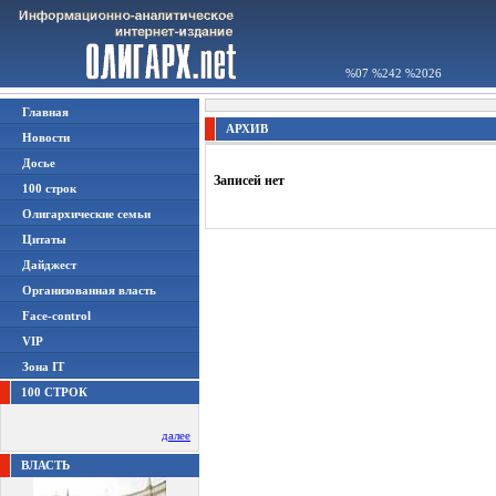
%07 %242 %2026
Главная
АРХИВ
Новости
Досье
Записей нет
100 строк
Олигархические семьи
Цитаты
Дайджест
Организованная власть
Face-control
VIP
Зона IT
100 СТРОК
далее
ВЛАСТЬ