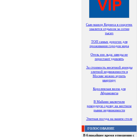
Сын-мажор Кернеса в соцсетях
хвалится отдыхом за сотни
тысяч
ТОП самых дорогих для
проживания городов мира
Отель изо льда: шведы не
перестают удивлять
За стоимость месячной аренды
элитной недвижимости в
Москве можно купить
квартиру
Королевская вилла для
Абрамовича
В Майами заключили
рекордную сделку на местном
рынке недвижимости
Элитная посуда на вашем столе
ГОЛОСОВАНИЕ
В ближайшее время отношения с