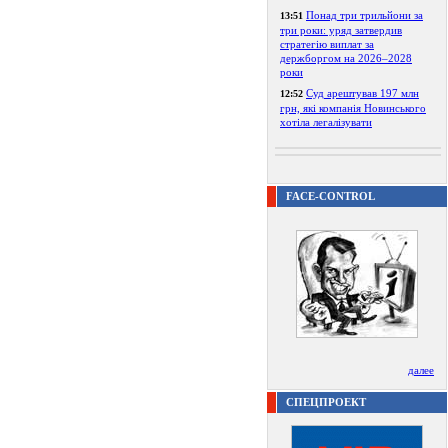
Понад три трильйони за
13:51
три роки: уряд затвердив
стратегію виплат за
держборгом на 2026–2028
роки
Суд арештував 197 млн
12:52
грн, які компанія Новинського
хотіла легалізувати
FACE-CONTROL
далее
СПЕЦПРОЕКТ