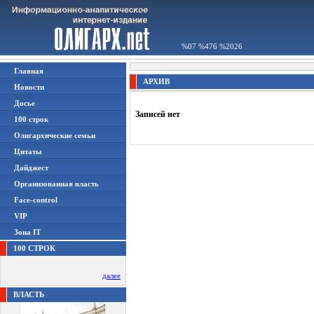
%07 %476 %2026
Главная
АРХИВ
Новости
Досье
Записей нет
100 строк
Олигархические семьи
Цитаты
Дайджест
Организованная власть
Face-control
VIP
Зона IT
100 СТРОК
далее
ВЛАСТЬ