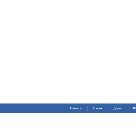
Новости
Слухи
Досье
10