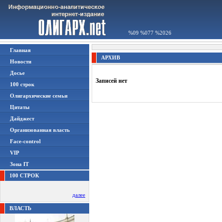
%09 %077 %2026
Главная
АРХИВ
Новости
Досье
Записей нет
100 строк
Олигархические семьи
Цитаты
Дайджест
Организованная власть
Face-control
VIP
Зона IT
100 СТРОК
далее
ВЛАСТЬ