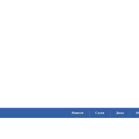
Новости
Слухи
Досье
10