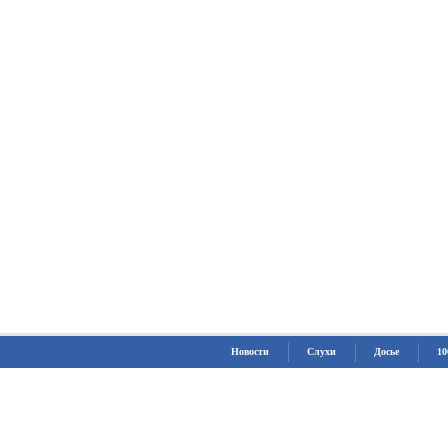
Новости
Слухи
Досье
10