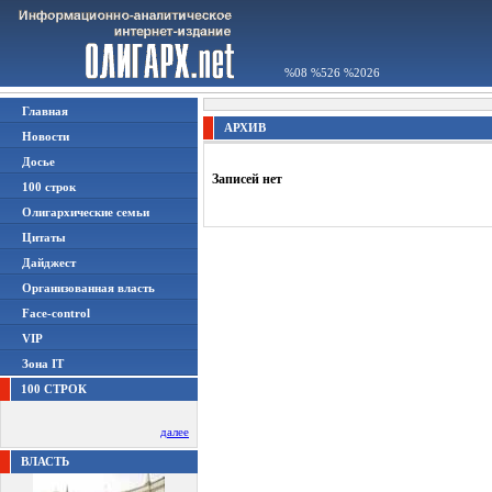
%08 %526 %2026
Главная
АРХИВ
Новости
Досье
Записей нет
100 строк
Олигархические семьи
Цитаты
Дайджест
Организованная власть
Face-control
VIP
Зона IT
100 СТРОК
далее
ВЛАСТЬ