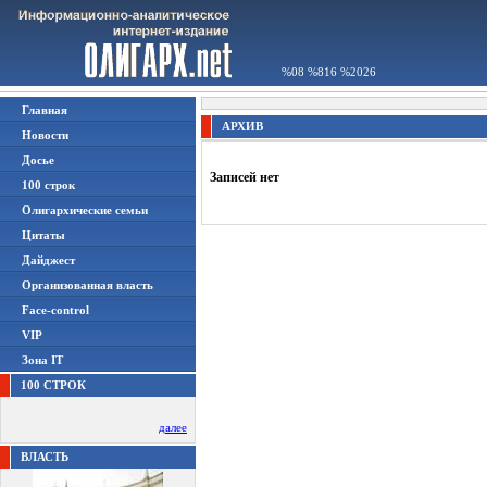
%08 %816 %2026
Главная
АРХИВ
Новости
Досье
Записей нет
100 строк
Олигархические семьи
Цитаты
Дайджест
Организованная власть
Face-control
VIP
Зона IT
100 СТРОК
далее
ВЛАСТЬ