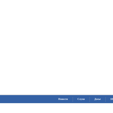
Новости
Слухи
Досье
10