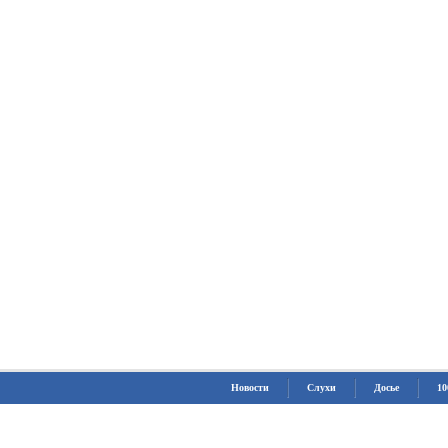
Новости
Слухи
Досье
10