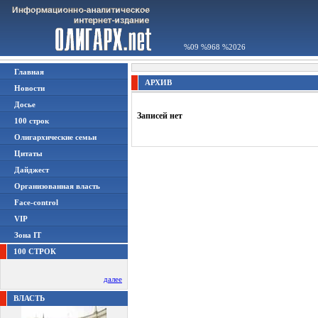
%09 %968 %2026
Главная
АРХИВ
Новости
Досье
Записей нет
100 строк
Олигархические семьи
Цитаты
Дайджест
Организованная власть
Face-control
VIP
Зона IT
100 СТРОК
далее
ВЛАСТЬ