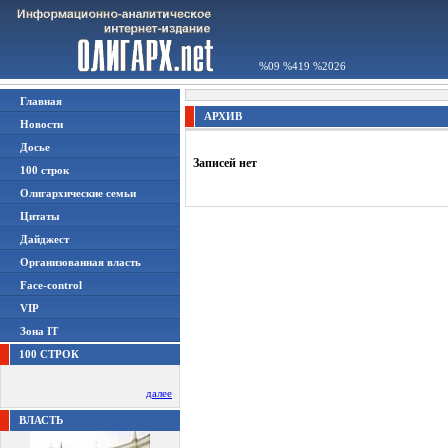
%09 %419 %2026
Главная
АРХИВ
Новости
Досье
Записей нет
100 строк
Олигархические семьи
Цитаты
Дайджест
Организованная власть
Face-control
VIP
Зона IT
100 СТРОК
далее
ВЛАСТЬ