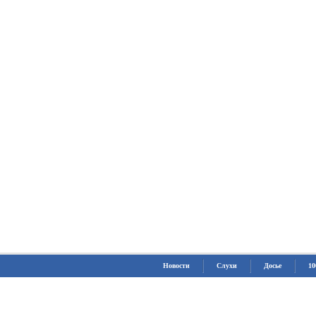
Новости
Слухи
Досье
10