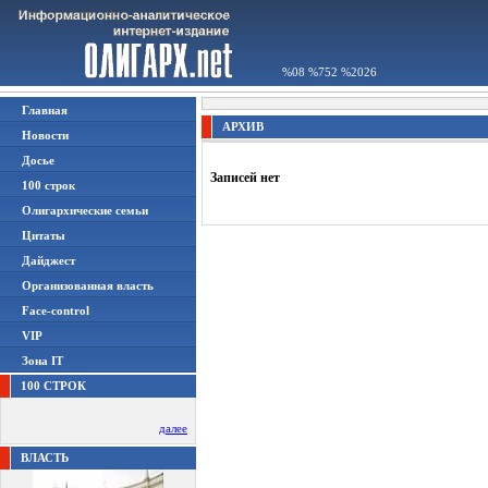
%08 %752 %2026
Главная
АРХИВ
Новости
Досье
Записей нет
100 строк
Олигархические семьи
Цитаты
Дайджест
Организованная власть
Face-control
VIP
Зона IT
100 СТРОК
далее
ВЛАСТЬ