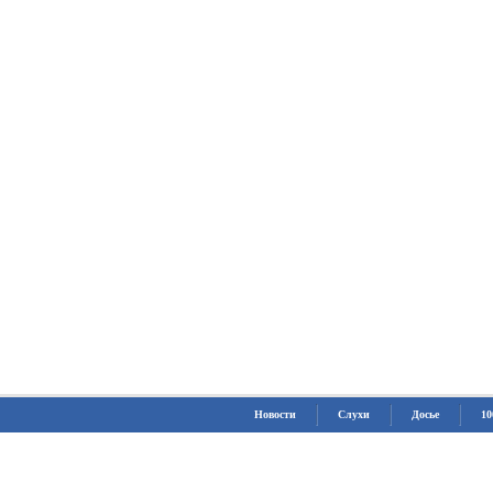
Новости
Слухи
Досье
10