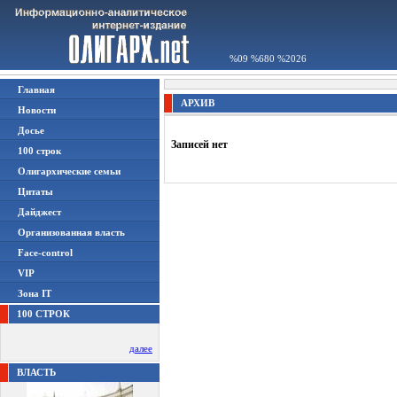
%09 %680 %2026
Главная
АРХИВ
Новости
Досье
Записей нет
100 строк
Олигархические семьи
Цитаты
Дайджест
Организованная власть
Face-control
VIP
Зона IT
100 СТРОК
далее
ВЛАСТЬ