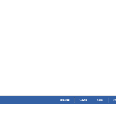
Новости
Слухи
Досье
10