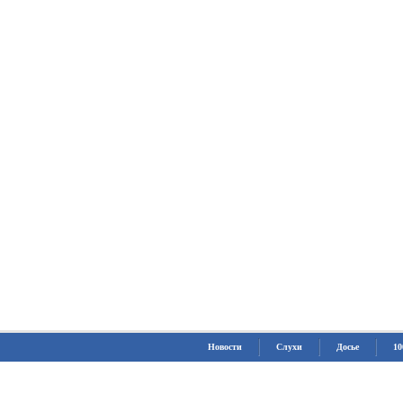
Новости
Слухи
Досье
10