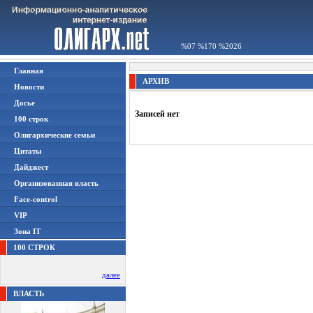
%07 %170 %2026
Главная
АРХИВ
Новости
Досье
Записей нет
100 строк
Олигархические семьи
Цитаты
Дайджест
Организованная власть
Face-control
VIP
Зона IT
100 СТРОК
далее
ВЛАСТЬ