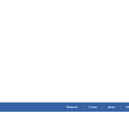
Новости
Слухи
Досье
10