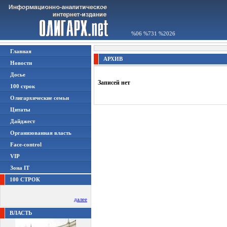
%06 %731 %2026
Главная
АРХИВ
Новости
Досье
Записей нет
100 строк
Олигархические семьи
Цитаты
Дайджест
Организованная власть
Face-control
VIP
Зона IT
100 СТРОК
далее
ВЛАСТЬ