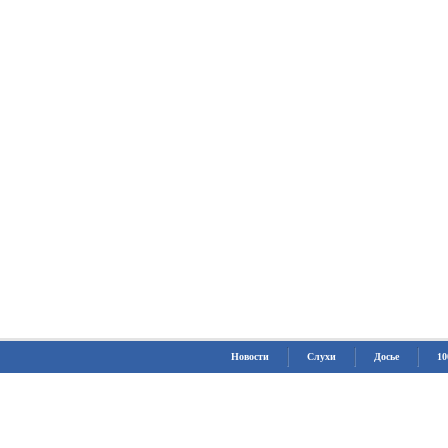
Новости
Слухи
Досье
10