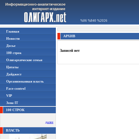
%06 %840 %2026
Главная
АРХИВ
Новости
Досье
Записей нет
100 строк
Олигархические семьи
Цитаты
Дайджест
Организованная власть
Face-control
VIP
Зона IT
100 СТРОК
далее
ВЛАСТЬ