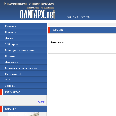
%08 %606 %2026
Главная
АРХИВ
Новости
Досье
Записей нет
100 строк
Олигархические семьи
Цитаты
Дайджест
Организованная власть
Face-control
VIP
Зона IT
100 СТРОК
далее
ВЛАСТЬ