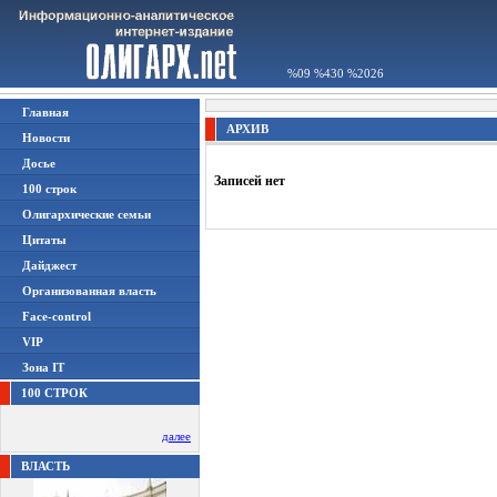
%09 %430 %2026
Главная
АРХИВ
Новости
Досье
Записей нет
100 строк
Олигархические семьи
Цитаты
Дайджест
Организованная власть
Face-control
VIP
Зона IT
100 СТРОК
далее
ВЛАСТЬ