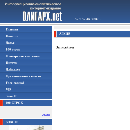
%09 %646 %2026
Главная
АРХИВ
Новости
Досье
Записей нет
100 строк
Олигархические семьи
Цитаты
Дайджест
Организованная власть
Face-control
VIP
Зона IT
100 СТРОК
далее
ВЛАСТЬ