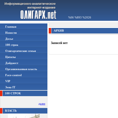
%06 %893 %2026
Главная
АРХИВ
Новости
Досье
Записей нет
100 строк
Олигархические семьи
Цитаты
Дайджест
Организованная власть
Face-control
VIP
Зона IT
100 СТРОК
далее
ВЛАСТЬ