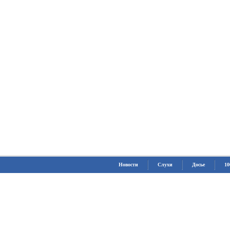
Новости
Слухи
Досье
10