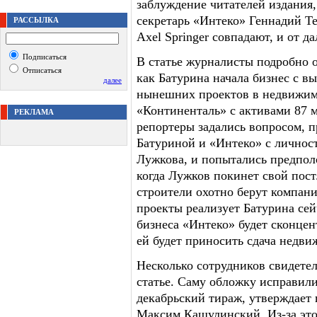
заблуждение читателей издания,
секретарь «Интеко» Геннадий Те
РАССЫЛКА
Axel Springer совпадают, и от 
Подписаться
В статье журналисты подробно 
Отписаться
как Батурина начала бизнес с в
далее
нынешних проектов в недвижимо
«Континенталь» с активами 87 м
РЕКЛАМА
репортеры задались вопросом, п
Батуриной и «Интеко» с личнос
Лужкова, и попытались предполо
когда Лужков покинет свой пост
строители охотно берут компани
проекты реализует Батурина сейч
бизнеса «Интеко» будет сконцен
ей будет приносить сдача недви
Несколько сотрудников свидетель
статье. Саму обложку исправили
декабрьский тираж, утверждает 
Максим Кашулинский. Из-за это