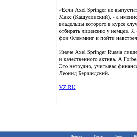
«Если Axel Springer не выпустит
Макс (Кашулинский), - а именно
владельцы которого в курсе слу
отбирать лицензию у немцев. Я 
фон Флемминг и пойти навстреч
Иначе Axel Springer Russia лиши
и качественного актива. А Forbe
Это нетрудно, учитывая финансо
Леонид Бершидский.
VZ.RU
Новости
Слухи
Досье
10