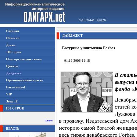
%10 %441 %2026
Главная
ДАЙДЖЕСТ
Новости
Досье
Батурина уничтожила Forbes
100 строк
Олигархические семьи
01.12.2006 11:18
Цитаты
Дайджест
В стать
Организованная власть
выпуска 
Face-control
фонда «
VIP
Декабрьс
Зона IT
статей к
100 СТРОК
Лужкова 
в продажу. Издательский дом Axe
далее
историю самой богатой женщин
ВЛАСТЬ
весь тираж декабрьского Forbes.