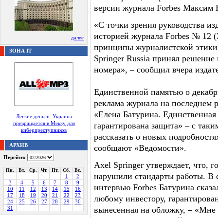
версии журнала Forbes Максим 
«С точки зрения руководства изд
историей журнала Forbes № 12 (
далее
принципы журналистской этики. 
ЗОНА IT
Springer Russia принял решение
номера», – сообщил вчера издат
Единственной памятью о декабрь
реклама журнала на последнем р
«Елена Батурина. Единственная
Легкие деньги: Украина
превращается в Мекку для
гарантирована защита» – с таки
киберпреступников
рассказать о новых подробност
АРХИВ
сообщают «Ведомости».
Перейти:
Axel Springer утверждает, что, 
Пн.
Вт.
Ср.
Чт.
Пт.
Сб.
Вс.
нарушили стандарты работы. В 
1
2
3
4
5
6
7
8
9
интервью Forbes Батурина сказа
10
11
12
13
14
15
16
17
18
19
20
21
22
23
любому инвестору, гарантирован
24
25
26
27
28
29
30
31
вынесенная на обложку, – «Мне 