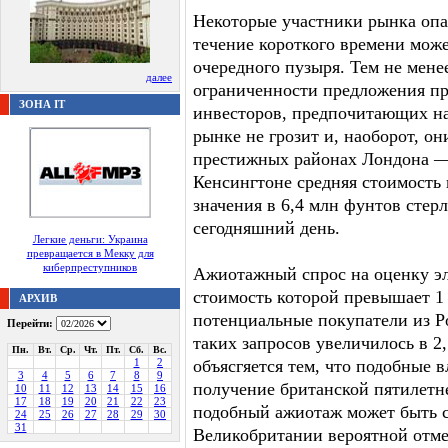
Некоторые участники рынка опас
течение короткого времени може
очередного пузыря. Тем не менее
далее
ограниченности предложения п
ЗОНА IT
инвесторов, предпочитающих на
рынке не грозит и, наоборот, он
престижных районах Лондона 
Кенсингтоне средняя стоимость 
значения в 6,4 млн фунтов стер
сегодняшний день.
Легкие деньги: Украина
превращается в Мекку для
киберпреступников
Ажиотажный спрос на оценку э
стоимость которой превышает 1
АРХИВ
потенциальные покупатели из Ро
Перейти:
таких запросов увеличилось в 2
Пн.
Вт.
Ср.
Чт.
Пт.
Сб.
Вс.
1
2
объясгяется тем, что подобные 
3
4
5
6
7
8
9
получение британской пятилетне
10
11
12
13
14
15
16
17
18
19
20
21
22
23
подобный ажиотаж может быть с
24
25
26
27
28
29
30
31
Великобритании вероятной отме