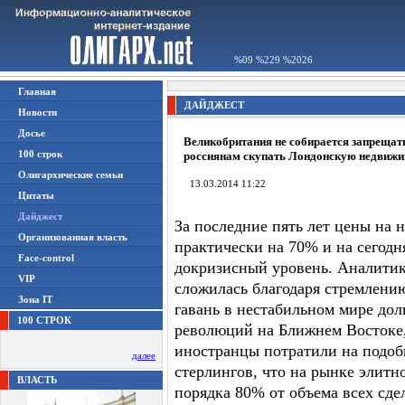
%09 %229 %2026
Главная
ДАЙДЖЕСТ
Новости
Досье
Великобритания не собирается запрещат
100 строк
россиянам скупать Лондонскую недвижи
Олигархические семьи
13.03.2014 11:22
Цитаты
Дайджест
За последние пять лет цены на
Организованная власть
практически на 70% и на сего
Face-control
докризисный уровень. Аналитик
VIP
сложилась благодаря стремлени
Зона IT
гавань в нестабильном мире дол
100 СТРОК
революций на Ближнем Востоке, 
иностранцы потратили на подо
далее
стерлингов, что на рынке элит
ВЛАСТЬ
порядка 80% от объема всех сде