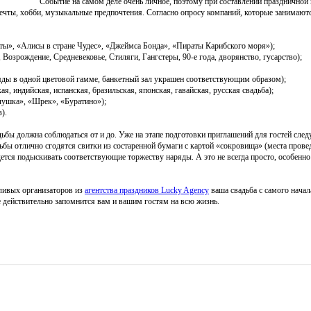
Событие на самом деле очень личное, поэтому при составлении праздничной
 мечты, хобби, музыкальные предпочтения. Согласно опросу компаний, которые занимаю
ты», «Алисы в стране Чудес», «Джеймса Бонда», «Пираты Карибского моря»);
Возрождение, Средневековье, Стиляги, Гангстеры, 90-е года, дворянство, гусарство);
яды в одной цветовой гамме, банкетный зал украшен соответствующим образом);
, индийская, испанская, бразильская, японская, гавайская, русская свадьба);
ушка», «Шрек», «Буратино»);
).
вадьбы должна соблюдаться от и до. Уже на этапе подготовки приглашений для гостей сле
дьбы отлично сгодятся свитки из состаренной бумаги с картой «сокровища» (места пров
дется подыскивать соответствующие торжеству наряды. А это не всегда просто, особенно
тливых организаторов из
агентства праздников Lucky Agency
ваша свадьба с самого начала
рое действительно запомнится вам и вашим гостям на всю жизнь.