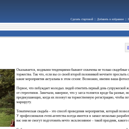
Сделать стартовой
|
Добавить в избранное
|
В
Оказывается, модными тенденциями бывают охвачены не только свадебные пл
торжества. Так что, если вы со своей второй половинкой мечтаете прослыть
какие мероприятия актуальны в этом сезоне. Возможно, именно ваша фотосе
Первое, что побуждает молодых людей отметить первый день супружеской жи
от стереотипов. Замечали, наверное, что у загса толпятся вроде бы разные, 
предвкушающих, когда их позовут на торжественную регистрацию, чтобы пот
маршруту.
Тематическая свадьба – это способ проведения мероприятия, который позво
У профессионалов event-агентства всегда имеется в запасе несколько разрабо
вас они не смогут подготовить нечто эксклюзивное – такой праздник, какого 