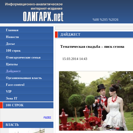
%08 %205 %2026
Главная
ДАЙДЖЕСТ
Новости
Досье
Тематическая свадьба – писк сезона
100 строк
Олигархические семьи
15.03.2014 14:43
Цитаты
Дайджест
Организованная власть
Face-control
VIP
Зона IT
100 СТРОК
далее
ВЛАСТЬ