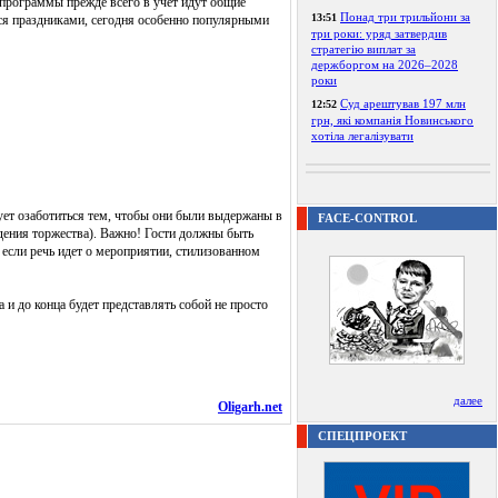
 программы прежде всего в учет идут общие
Понад три трильйони за
13:51
тся праздниками, сегодня особенно популярными
три роки: уряд затвердив
стратегію виплат за
держборгом на 2026–2028
роки
Суд арештував 197 млн
12:52
грн, які компанія Новинського
хотіла легалізувати
дует озаботиться тем, чтобы они были выдержаны в
FACE-CONTROL
едения торжества). Важно! Гости должны быть
 если речь идет о мероприятии, стилизованном
 и до конца будет представлять собой не просто
далее
Oligarh.net
СПЕЦПРОЕКТ