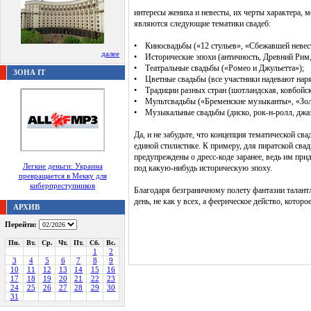
интересы жениха и невесты, их черты характера,
являются следующие тематики свадеб:
• Киносвадьбы («12 стульев», «Сбежавшей невес
далее
• Исторические эпохи (античность, Древний Рим, 
• Театральные свадьбы («Ромео и Джульетта»);
ЗОНА IT
• Цветные свадьбы (все участники надевают нар
• Традиции разных стран (шотландская, ковбойская
• Мультсвадьбы («Бременские музыканты», «Зол
• Музыкальные свадьбы (диско, рок-н-ролл, джаз
Да, и не забудьте, что концепция тематической с
единой стилистике. К примеру, для пиратской сва
предупреждены о дресс-коде заранее, ведь им при
Легкие деньги: Украина
под какую-нибудь историческую эпоху.
превращается в Мекку для
киберпреступников
Благодаря безграничному полету фантазии талан
день, не как у всех, а феерическое действо, кото
АРХИВ
Перейти:
Пн.
Вт.
Ср.
Чт.
Пт.
Сб.
Вс.
1
2
3
4
5
6
7
8
9
10
11
12
13
14
15
16
17
18
19
20
21
22
23
24
25
26
27
28
29
30
31