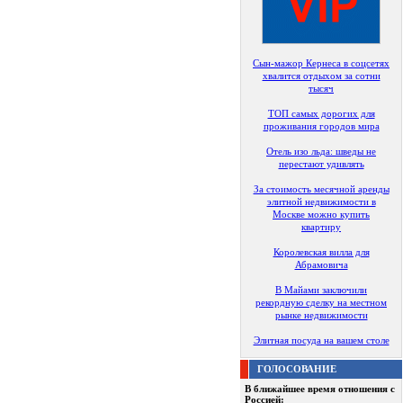
Сын-мажор Кернеса в соцсетях
хвалится отдыхом за сотни
тысяч
ТОП самых дорогих для
проживания городов мира
Отель изо льда: шведы не
перестают удивлять
За стоимость месячной аренды
элитной недвижимости в
Москве можно купить
квартиру
Королевская вилла для
Абрамовича
В Майами заключили
рекордную сделку на местном
рынке недвижимости
Элитная посуда на вашем столе
ГОЛОСОВАНИЕ
В ближайшее время отношения с
Россией: