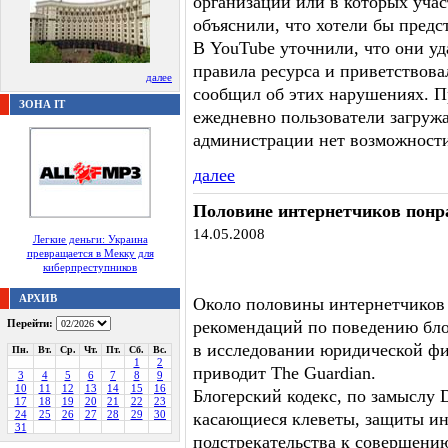
организаций или в которых уча
объяснили, что хотели бы предст
В YouTube уточнили, что они у
правила ресурса и приветствова
далее
сообщил об этих нарушениях. П
ЗОНА IT
ежедневно пользователи загружа
администрации нет возможности
далее
Половине интернетчиков понра
14.05.2008
Легкие деньги: Украина
превращается в Мекку для
киберпреступников
АРХИВ
Около половины интернетчиков 
Перейти:
рекомендаций по поведению бло
в исследовании юридической фи
Пн.
Вт.
Ср.
Чт.
Пт.
Сб.
Вс.
1
2
приводит The Guardian.
3
4
5
6
7
8
9
10
11
12
13
14
15
16
Блогерский кодекс, по замыслу 
17
18
19
20
21
22
23
24
25
26
27
28
29
30
касающиеся клеветы, защиты ин
31
подстрекательства к совершению