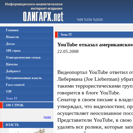
%08 %356 %2026
Главная
Зона IT
Новости
YouTube отказал американском
Досье
100 строк
22.05.2008
Олигархические семьи
Цитаты
Дайджест
Видеопортал YouTube ответил 
Организованная власть
Либермана (Joe Lieberman) убра
Face-control
такими террористическими груп
VIP
говорится в блоге YouTube.
Зона IT
Сенатор в своем письме к владе
100 СТРОК
утверждал, что видеохостинг, п
осуществляет неосознанное пос
далее
Представители YouTube, в свою 
ВЛАСТЬ
удалять все ролики, которые за