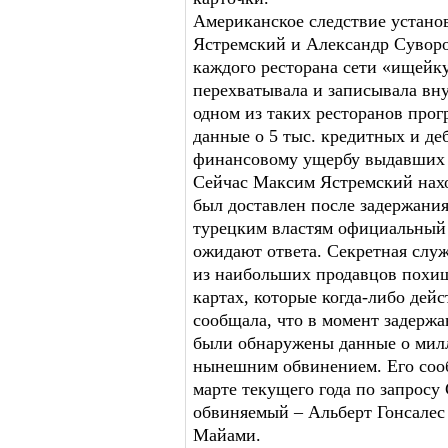
Американское следствие устано
Ястремский и Александр Суворо
каждого ресторана сети «ищейк
перехватывала и записывала вн
одном из таких ресторанов про
данные о 5 тыс. кредитных и де
финансовому ущербу выдавших и
Сейчас Максим Ястремский нахо
был доставлен после задержани
турецким властям официальный 
ожидают ответа. Секретная слу
из наибольших продавцов похи
картах, которые когда-либо дей
сообщала, что в момент задерж
были обнаружены данные о милл
нынешним обвинением. Его соо
марте текущего года по запрос
обвиняемый – Альберт Гонсалес 
Майами.