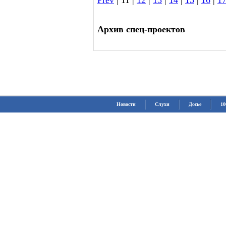
Prev
| 11 |
12
|
13
|
14
|
15
|
16
|
1
Архив спец-проектов
Новости
Слухи
Досье
10