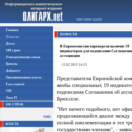
%06 %896 %2026
Главная
НОВОСТИ
Новости
Досье
В Еврокомиссии опровергли наличие 19
100 строк
индикаторов для подписания Соглашени
ассоциации
Олигархические семьи
Цитаты
12.02.2013 14:13
Дайджест
Организованная власть
Представители Европейской ко
Face-control
якобы специальных 19 индикато
VIP
подписания Соглашения об ассо
Зона IT
Брюсселе.
100 СТРОК
"Нет ничего подобного, нет офи
продолжающийся диалог между Е
далее
полной имплементации в тех тр
ВЛАСТЬ
государствами-членами", - заяв