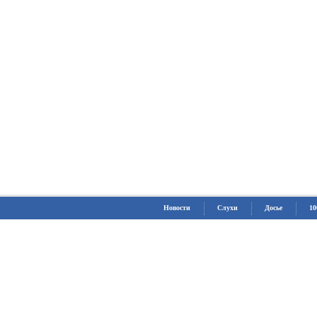
Новости
Слухи
Досье
10