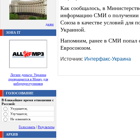
Как сообщалось, в Министерств
информацию СМИ о получении я
Союза в качестве условий для п
далее
Украиной.
ЗОНА IT
Напомним, ранее в СМИ попал с
Евросоюзом.
Источник:
Интерфакс-Украина
Легкие деньги: Украина
превращается в Мекку для
киберпреступников
ГОЛОСОВАНИЕ
В ближайшее время отношения с
Россией:
Ухудшатся;
Улучшатся;
Не изменятся.
Голосовать
|
Результаты
АРХИВ