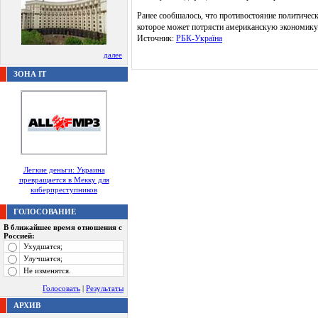
Ранее сообшалось, что противостояние политическ
которое может потрясти американскую экономику
Источник:
РБК-Україна
далее
ЗОНА IT
Легкие деньги: Украина
превращается в Мекку для
киберпреступников
ГОЛОСОВАНИЕ
В ближайшее время отношения с
Россией:
Ухудшатся;
Улучшатся;
Не изменятся.
Голосовать
|
Результаты
АРХИВ