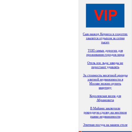
Сын-мажор Кернеса в соцсетях
хвалится отдыхом за сотни
тысяч
ТОП самых дорогих для
проживания городов мира
Отель изо льда: шведы не
перестают удивлять
За стоимость месячной аренды
элитной недвижимости в
Москве можно купить
квартиру
Королевская вилла для
Абрамовича
В Майами заключили
рекордную сделку на местном
рынке недвижимости
Элитная посуда на вашем столе