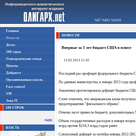
%07 %862 %2026
Главная
НОВОСТИ
Новости
Досье
Впервые за 5 лет бюджет США в плюсе
100 строк
Олигархические семьи
13.02.2013 11:45
Цитаты
Дайджест
Последний раз профицит федерального бюджета 
Организованная власть
По данным министерства, в январе 2013 года про
Face-control
Аналитики прогнозировали дефицит бюджета США 
VIP
Стоит отметить, что американская казна получила
Зона IT
предотвращения "фискального обрыва".
100 СТРОК
Отмена льгот принесла бюджету дополнительных 
далее
Объем государственных расходов в январе возрос
млрд против $234,3 млрд годом ранее.
ВЛАСТЬ
Совокупный дефицит за октябрь-январь 2012-2013