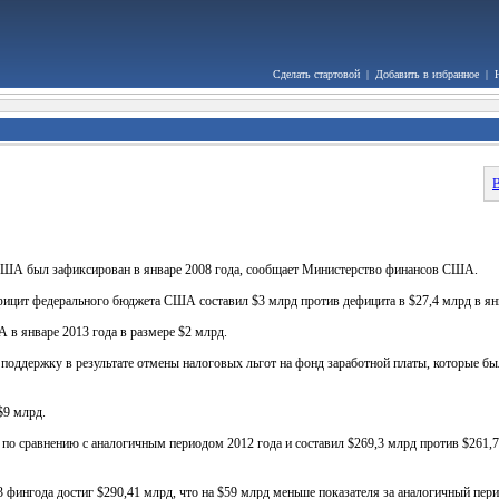
Сделать стартовой
|
Добавить в избранное
|
В
США был зафиксирован в январе 2008 года, сообщает Министерство финансов США.
фицит федерального бюджета США составил $3 млрд против дефицита в $27,4 млрд в янв
в январе 2013 года в размере $2 млрд.
 поддержку в результате отмены налоговых льгот на фонд заработной платы, которые б
$9 млрд.
 по сравнению с аналогичным периодом 2012 года и составил $269,3 млрд против $261,7
 фингода достиг $290,41 млрд, что на $59 млрд меньше показателя за аналогичный пери