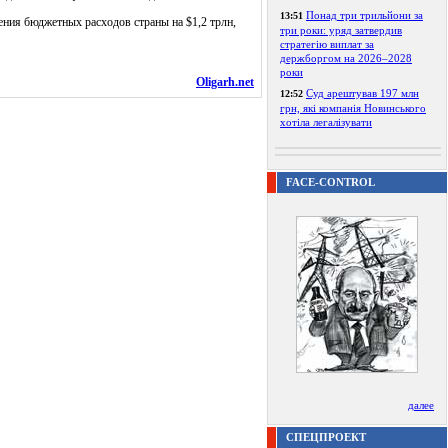
Понад три трильйони за
13:51
ения бюджетных расходов страны на $1,2 трлн,
три роки: уряд затвердив
стратегію виплат за
держборгом на 2026–2028
роки
Oligarh.net
Суд арештував 197 млн
12:52
грн, які компанія Новинського
хотіла легалізувати
FACE-CONTROL
далее
СПЕЦПРОЕКТ