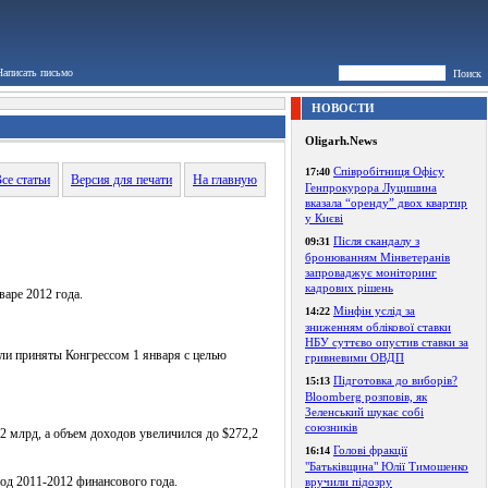
Написать письмо
Поиск
НОВОСТИ
Oligarh.News
Співробітниця Офісу
17:40
се статьи
Версия для печати
На главную
Генпрокурора Луцишина
вказала “оренду” двох квартир
у Києві
Після скандалу з
09:31
бронюванням Мінветеранів
запроваджує моніторинг
кадрових рішень
аре 2012 года.
Мінфін услід за
14:22
зниженням облікової ставки
НБУ суттєво опустив ставки за
ыли приняты Конгрессом 1 января с целью
гривневими ОВДП
Підготовка до виборів?
15:13
Bloomberg розповів, як
Зеленський шукає собі
союзників
2 млрд, а объем доходов увеличился до $272,2
Голові фракції
16:14
"Батьківщина" Юлії Тимошенко
од 2011-2012 финансового года.
вручили підозру