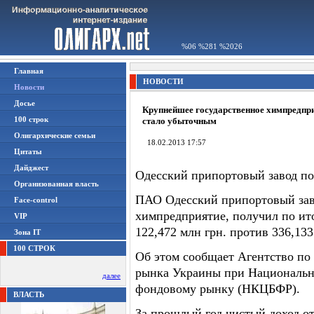
%06 %281 %2026
Главная
НОВОСТИ
Новости
Досье
Крупнейшее государственное химпредпри
100 строк
стало убыточным
Олигархические семьи
18.02.2013 17:57
Цитаты
Дайджест
Одесский припортовый завод пол
Организованная власть
ПАО Одесский припортовый зав
Face-control
химпредприятие, получил по ито
VIP
122,472 млн грн. против 336,133
Зона IT
100 СТРОК
Об этом сообщает Агентство по
рынка Украины при Национальн
далее
фондовому рынку (НКЦБФР).
ВЛАСТЬ
За прошлый год чистый доход о