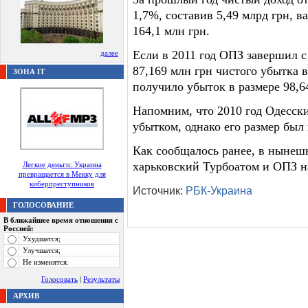
1,7%, составив 5,49 млрд грн, в
164,1 млн грн.
Если в 2011 год ОПЗ завершил 
далее
87,169 млн грн чистого убытка в
ЗОНА IT
получило убыток в размере 98,6
Напомним, что 2010 год Одесск
убытком, однако его размер был 
Как сообщалось ранее, в нынеш
харьковский Турбоатом и ОПЗ н
Легкие деньги: Украина
превращается в Мекку для
киберпреступников
Источник:
РБК-Украина
ГОЛОСОВАНИЕ
В ближайшее время отношения с
Россией:
Ухудшатся;
Улучшатся;
Не изменятся.
Голосовать
|
Результаты
АРХИВ