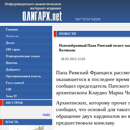
%07 %754 %2026
Главная
НОВОСТИ
Новости
Досье
Новоизбранный Папа Римский может зак
100 строк
Ватикана
Олигархические семьи
26.03.2013 12:05
Цитаты
Дайджест
Папа Римский Франциск рассмот
Организованная власть
оказавшегося в последнее время
Face-control
сообщил председатель Папского
VIP
архиепископа Клаудио Мариа Че
Зона IT
Архиепископ, которому прочат п
100 СТРОК
сообщил, что основой для тако
далее
обращение двух кардиналов во в
предшествовала конклаву.
ВЛАСТЬ