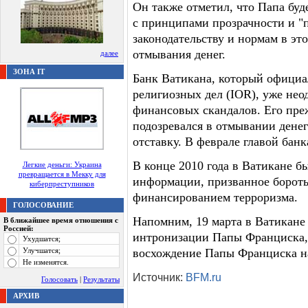
Он также отметил, что Папа буд
с принципами прозрачности и 
законодательству и нормам в это
отмывания денег.
далее
ЗОНА IT
Банк Ватикана, который официа
религиозных дел (IOR), уже нео
финансовых скандалов. Его пре
подозревался в отмывании денег
отставку. В феврале главой бан
В конце 2010 года в Ватикане 
Легкие деньги: Украина
превращается в Мекку для
информации, призванное бороть
киберпреступников
финансированием терроризма.
ГОЛОСОВАНИЕ
Напомним, 19 марта в Ватикане 
В ближайшее время отношения с
Россией:
интронизации Папы Франциска,
Ухудшатся;
Улучшатся;
восхождение Папы Франциска на
Не изменятся.
Источник:
BFM.ru
Голосовать
|
Результаты
АРХИВ