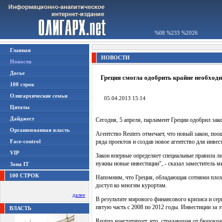
%08 %233 %2026
Главная
НОВОСТИ
Новости
Досье
Греция смогла одобрить крайне необходи
100 строк
Олигархические семьи
05.04.2013 15:14
Цитаты
Дайджест
Сегодня, 5 апреля, парламент Греции одобрил зак
Организованная власть
Агентство Reuters отмечает, что новый закон, п
Face-control
ряда проектов и создав новое агентство для инве
VIP
Закон впервые определяет специальные правила л
нужны новые инвестиции", - сказал заместитель м
Зона IT
100 СТРОК
Напомним, что Греция, обладающая сотнями плохо
доступ ко многим курортам.
далее
В результате мирового финансового кризиса и с
пятую часть с 2008 по 2012 годы. Инвестиции за 
ВЛАСТЬ
Reuters констатирует, что, страдающая от бюрокра