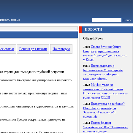
Написать письмо
Поиск
НОВОСТИ
Oligarh.News
Співробітниця Офісу
17:40
се статьи
Версия для печати
На главную
Генпрокурора Луцишина
вказала “оренду” двох квартир
у Києві
Після скандалу з
09:31
бронюванням Мінветеранів
а стране для выхода из глубокой рецессии.
запроваджує моніторинг
кадрових рішень
 возможность быстрого лицензирования широкого
Мінфін услід за
14:22
зниженням облікової ставки
 занятости только при помощи теорий... нам
НБУ суттєво опустив ставки за
гривневими ОВДП
Підготовка до виборів?
15:13
то поощрит операторов гидросамолетов и улучшит
Bloomberg розповів, як
Зеленський шукає собі
союзників
экономика Греции сократилась примерно на
Голові фракції
16:14
"Батьківщина" Юлії Тимошенко
вручили підозру
итается одним из худших в Европе мест для