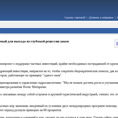
Сделать стартовой
|
Добавить в избранное
|
мый для выхода из глубокой рецессии закон
В
онопроект о поддержке частных инвестиций, крайне необходимых пострадавшей от кризис
оощряющий инвестиции, направлен на то, чтобы сократить бюрократические помехи, дав
сторов, работающее по принципу "одного окна".
ицензирования и управления гидросамолетами. "Мы не можем достичь роста и улучшения
инистра развития Нотис Митарачис.
 связанных между собой островов и крупной туристической индустрией, считает, что э
ерьезных мер экономии, введенный по условиям двух международных программ помощи, 
этот период рухнули примерно на 60 процентов.
тии, коррупции и сомнений в том, сможет ли она остаться в зоне евро, Греция сейчас сч