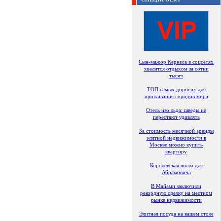
Сын-мажор Кернеса в соцсетях
хвалится отдыхом за сотни
тысяч
ТОП самых дорогих для
проживания городов мира
Отель изо льда: шведы не
перестают удивлять
За стоимость месячной аренды
элитной недвижимости в
Москве можно купить
квартиру
Королевская вилла для
Абрамовича
В Майами заключили
рекордную сделку на местном
рынке недвижимости
Элитная посуда на вашем столе