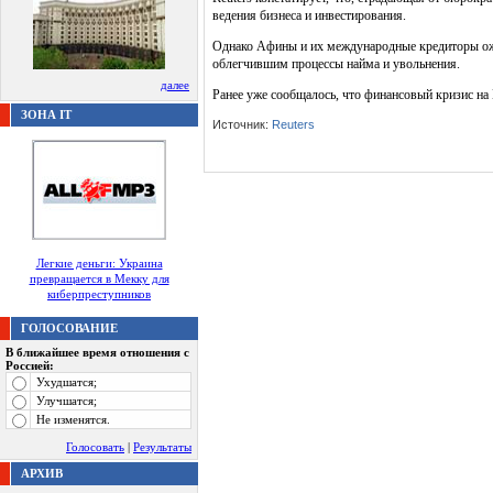
ведения бизнеса и инвестирования.
Однако Афины и их международные кредиторы ожи
облегчившим процессы найма и увольнения.
далее
Ранее уже сообщалось, что финансовый кризис на 
ЗОНА IT
Источник:
Reuters
Легкие деньги: Украина
превращается в Мекку для
киберпреступников
ГОЛОСОВАНИЕ
В ближайшее время отношения с
Россией:
Ухудшатся;
Улучшатся;
Не изменятся.
Голосовать
|
Результаты
АРХИВ