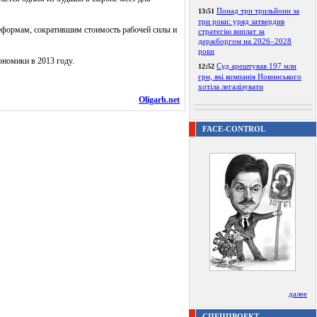
Понад три трильйони за
13:51
три роки: уряд затвердив
еформам, сократившим стоимость рабочей силы и
стратегію виплат за
держборгом на 2026–2028
роки
ономики в 2013 году.
Суд арештував 197 млн
12:52
грн, які компанія Новинського
хотіла легалізувати
Oligarh.net
FACE-CONTROL
далее
СПЕЦПРОЕКТ