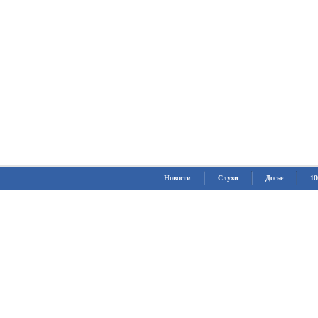
Новости
Слухи
Досье
10