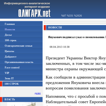
%07 %331 %2026
Главная
НОВОСТИ
Новости
Досье
Янукович подписал указ о помиловании 
100 строк
Олигархические семьи
08.04.2013 10:38
Цитаты
Дайджест
Президент Украины Виктор Яну
Организованная власть
заключенных, в том числе экс
Face-control
министра охраны окружающей с
VIP
Как сообщили в администрации
Зона IT
предложения Януковича внесла к
100 СТРОК
вопросам помилования заключе
далее
Напомним, что с просьбой о по
ВЛАСТЬ
Наблюдательный совет Европейс