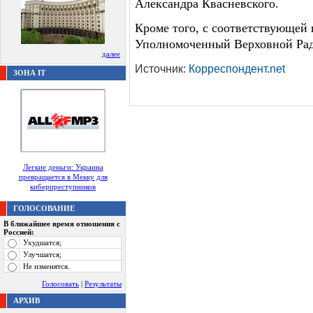
Александра Квасневского.
Кроме того, с соответствующей
Уполномоченный Верховной Рад
далее
Источник:
Корреспондент.net
ЗОНА IT
Легкие деньги: Украина
превращается в Мекку для
киберпреступников
ГОЛОСОВАНИЕ
В ближайшее время отношения с
Россией:
Ухудшатся;
Улучшатся;
Не изменятся.
Голосовать
|
Результаты
АРХИВ