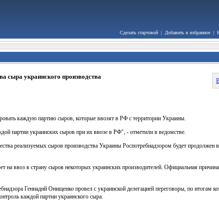
Сделать стартовой
|
Добавить в избранное
|
тва сыра украинского производства
В
ировать каждую партию сыров, которые ввозят в РФ с территории Украины.
дой партии украинских сыров при их ввозе в РФ", - отметили в ведомстве.
чества реализуемых сыров производства Украины Роспотребнадзором будет продолжен 
ет на ввоз в страну сыров некоторых украинских производителей. Официальная причина
ебнадзора Геннадий Онищенко провел с украинской делегацией переговоры, по итогам 
онтроль каждой партии украинского сыра.