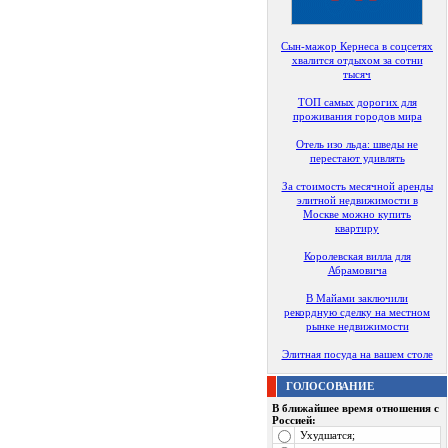
Сын-мажор Кернеса в соцсетях
хвалится отдыхом за сотни
тысяч
ТОП самых дорогих для
проживания городов мира
Отель изо льда: шведы не
перестают удивлять
За стоимость месячной аренды
элитной недвижимости в
Москве можно купить
квартиру
Королевская вилла для
Абрамовича
В Майами заключили
рекордную сделку на местном
рынке недвижимости
Элитная посуда на вашем столе
ГОЛОСОВАНИЕ
В ближайшее время отношения с
Россией:
Ухудшатся;