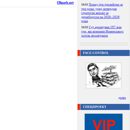
Oligarh.net
Понад три трильйони за
13:51
три роки: уряд затвердив
стратегію виплат за
держборгом на 2026–2028
роки
Суд арештував 197 млн
12:52
грн, які компанія Новинського
хотіла легалізувати
FACE-CONTROL
далее
СПЕЦПРОЕКТ