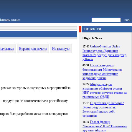
Написать письмо
Поиск
НОВОСТИ
Oligarh.News
Співробітниця Офісу
17:40
се статьи
Версия для печати
На главную
Генпрокурора Луцишина
вказала “оренду” двох квартир
у Києві
Після скандалу з
09:31
бронюванням Мінветеранів
запроваджує моніторинг
кадрових рішень
Мінфін услід за
14:22
в рамках контрольно-надзорных мероприятий за
зниженням облікової ставки
НБУ суттєво опустив ставки за
гривневими ОВДП
 - продукция не соответствовала российскому
Підготовка до виборів?
15:13
Bloomberg розповів, як
Зеленський шукає собі
которых был разработан механизм возвращения
союзників
Голові фракції
16:14
"Батьківщина" Юлії Тимошенко
вручили підозру