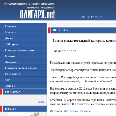
%06 %112 %2026
Главная
НОВОСТИ
Новости
Досье
Россия сняла тотальный контроль качес
100 строк
Олигархические семьи
09.04.2013 13:38
Цитаты
Дайджест
Российская санитарная служба перестала контрол
Организованная власть
"Роспотребнадзор сообщает о снятии контроля каж
Face-control
Также в Роспотребнадзоре заявили: "Контроль ка
VIP
указанной продукцией, отобранной из оборота".
Зона IT
Напомним, в феврале 2012 года Россия ввела запр
100 СТРОК
техрегламенту на молоко и молочную продукцию.
Отметим, 17 апреля прошлого года глава Роспотр
далее
сыра на рынок РФ. Обязательным условием был к
ВЛАСТЬ
Источник:
Интерфакс-Украина