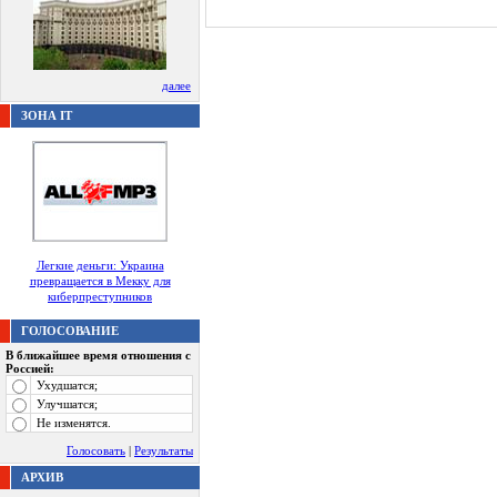
далее
ЗОНА IT
Легкие деньги: Украина
превращается в Мекку для
киберпреступников
ГОЛОСОВАНИЕ
В ближайшее время отношения с
Россией:
Ухудшатся;
Улучшатся;
Не изменятся.
Голосовать
|
Результаты
АРХИВ