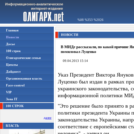
%08 %353 %2026
Главная
НОВОСТИ
Новости
Досье
В МИДе рассказали, по какой причине Я
100 строк
помиловал Луценко
Олигархические семьи
09.04.2013 15:14
Цитаты
Дайджест
Указ Президент Виктора Януко
Организованная власть
Луценко был издан в рамках пр
Face-control
украинского законодательства, 
VIP
информационной политики МИД
Зона IT
"Это решение было принято в р
100 СТРОК
политики президента Украины 
далее
законодательства Украины, напр
соответствие с европейскими ст
ВЛАСТЬ
человека", - заявил он.