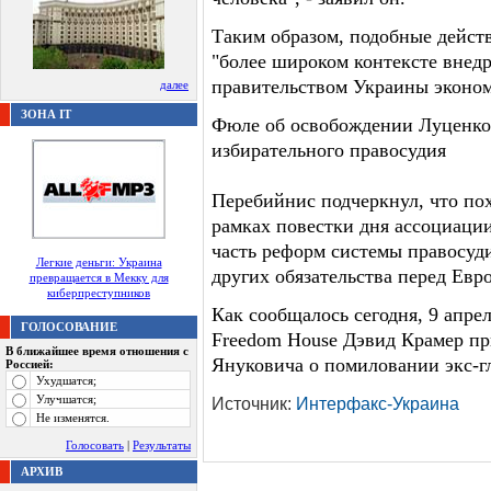
Таким образом, подобные действ
"более широком контексте внед
правительством Украины эконом
далее
ЗОНА IT
Фюле об освобождении Луценко
избирательного правосудия
Перебийнис подчеркнул, что по
рамках повестки дня ассоциаци
часть реформ системы правосуди
Легкие деньги: Украина
других обязательства перед Ев
превращается в Мекку для
киберпреступников
Как сообщалось сегодня, 9 апре
ГОЛОСОВАНИЕ
Freedom House Дэвид Крамер пр
В ближайшее время отношения с
Януковича о помиловании экс-
Россией:
Ухудшатся;
Улучшатся;
Источник:
Интерфакс-Украина
Не изменятся.
Голосовать
|
Результаты
АРХИВ