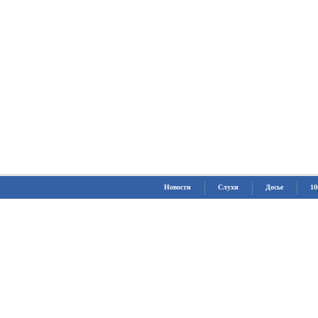
Новости
Слухи
Досье
10