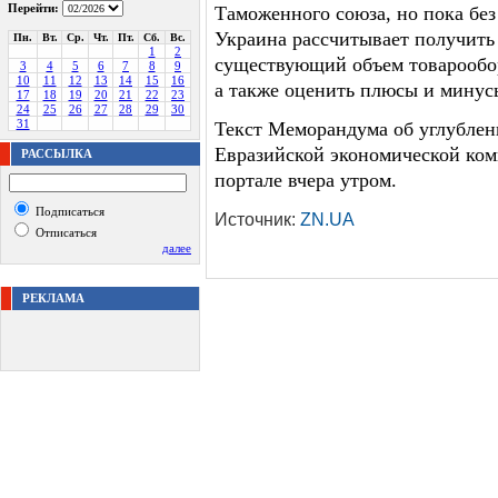
Перейти:
Таможенного союза, но пока без
Украина рассчитывает получить 
Пн.
Вт.
Ср.
Чт.
Пт.
Сб.
Вс.
1
2
существующий объем товарообор
3
4
5
6
7
8
9
10
11
12
13
14
15
16
а также оценить плюсы и минус
17
18
19
20
21
22
23
24
25
26
27
28
29
30
31
Текст Меморандума об углублен
Евразийской экономической ком
РАССЫЛКА
портале вчера утром.
Подписаться
Источник:
ZN.UA
Отписаться
далее
РЕКЛАМА