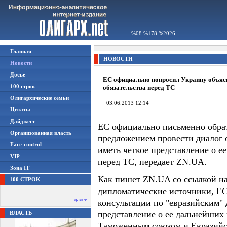
%08 %178 %2026
Главная
НОВОСТИ
Новости
Досье
ЕС официально попросил Украину объяс
100 строк
обязательства перед ТС
Олигархические семьи
03.06.2013 12:14
Цитаты
Дайджест
ЕС официально письменно обрат
Организованная власть
предложением провести диалог 
Face-control
иметь четкое представление о е
VIP
перед ТС, передает ZN.UA.
Зона IT
Как пишет ZN.UA со ссылкой на
100 СТРОК
дипломатические источники, ЕС
далее
консультации по "евразийским" 
представление о ее дальнейших 
ВЛАСТЬ
Таможенным союзом и Евразийс