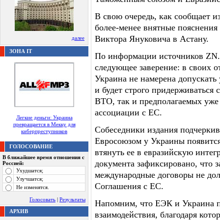
В свою очередь, как сообщает и
более-менее внятные пояснения 
Виктора Януковича в Астану.
далее
ЗОНА IT
По информации источников ZN.
следующее заверение: в своих 
Украина не намерена допускать
и будет строго придерживаться с
ВТО, так и предполагаемых уж
ассоциации с ЕС.
Легкие деньги: Украина
превращается в Мекку для
Собеседники издания подчеркив
киберпреступников
Евросоюзом у Украины появитс
ГОЛОСОВАНИЕ
втянуть ее в евразийскую интегр
В ближайшее время отношения с
документа зафиксировано, что 
Россией:
Ухудшатся;
международные договоры не до
Улучшатся;
Соглашения с ЕС.
Не изменятся.
Голосовать
|
Результаты
Напомним, что ЕЭК и Украина 
АРХИВ
взаимодействия, благодаря кото