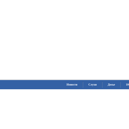
Новости
Слухи
Досье
10