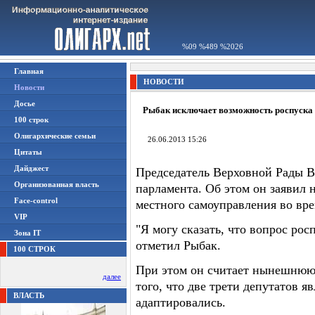
%09 %489 %2026
Главная
НОВОСТИ
Новости
Досье
Рыбак исключает возможность роспуска
100 строк
Олигархические семьи
26.06.2013 15:26
Цитаты
Дайджест
Председатель Верховной Рады В
Организованная власть
парламента. Об этом он заявил 
Face-control
местного самоуправления во вре
VIP
"Я могу сказать, что вопрос рос
Зона IT
отметил Рыбак.
100 СТРОК
При этом он считает нынешнюю 
далее
того, что две трети депутатов 
ВЛАСТЬ
адаптировались.