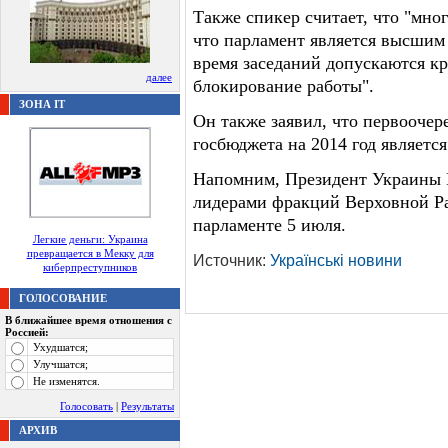
Также спикер считает, что "мног
что парламент является высшим
время заседаний допускаются кр
далее
блокирование работы".
ЗОНА IT
Он также заявил, что первоочер
госбюджета на 2014 год являетс
Напомним, Президент Украины В
лидерами фракций Верховной Ра
парламенте 5 июля.
Легкие деньги: Украина
превращается в Мекку для
Источник:
Українські новини
киберпреступников
ГОЛОСОВАНИЕ
В ближайшее время отношения с
Россией:
Ухудшатся;
Улучшатся;
Не изменятся.
Голосовать
|
Результаты
АРХИВ