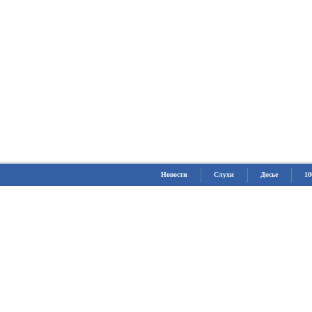
Новости
Слухи
Досье
10