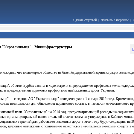
Сделать стартовой
|
Добавить в избранное
|
АО "Укрзализныця" - Мининфраструктуры
В
ожидает, что акционерное общество на базе Государственной администрации железнодо
ци", об этом Бурбак заявил в ходе встречи с председателем профсоюза железнодорож
ко и председателями дорожных профорганизаций железных дорог Украины.
ныци" — создание АО "Укрзализныця" ожидается уже с 1 января 2015 года. Кроме того,
овые возможности для обновления подвижного состава, в частности отечественного пр
финансовый план "Укрзализныци" на 2014 год, предусматривающий расходы на социальн
анные органы центральной исполнительной власти, затем на утверждение в Кабинет минис
 социальных гарантий для работников железных дорог в этом году будут сокращены на 
зов, трудовые коллективы с пониманием отнестись к значительной экономии средств в о