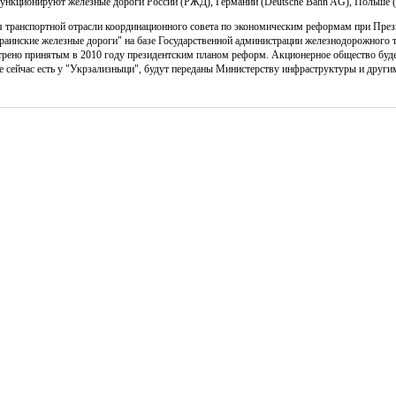
нкционируют железные дороги России (РЖД), Германии (Deutsche Bahn AG), Польше (Po
я транспортной отрасли координационного совета по экономическим реформам при През
аинские железные дороги" на базе Государственной администрации железнодорожного т
отрено принятым в 2010 году президентским планом реформ. Акционерное общество буд
е сейчас есть у "Укрзализныци", будут переданы Министерству инфраструктуры и друг