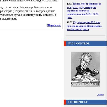
lske Koleje Panstwowe S.A.) и других странах.
Понад три трильйони за
13:51
иденте Украины Александр Кава заявлял о
три роки: уряд затвердив
стратегію виплат за
ранспорта ("Укрзализныця"), которое должно
держборгом на 2026–2028
ет являться сугубо хозяйствующим органом, а
роки
им ведомствам.
Суд арештував 197 млн
12:52
Oligarh.net
грн, які компанія Новинського
хотіла легалізувати
FACE-CONTROL
далее
СПЕЦПРОЕКТ