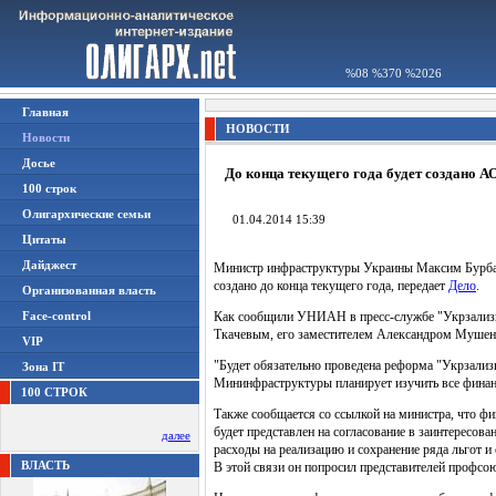
%08 %370 %2026
Главная
НОВОСТИ
Новости
Досье
До конца текущего года будет создано 
100 строк
Олигархические семьи
01.04.2014 15:39
Цитаты
Дайджест
Министр инфраструктуры Украины Максим Бурбак 
создано до конца текущего года, передает
Дело
.
Организованная власть
Face-control
Как сообщили УНИАН в пресс-службе "Укрзализны
Ткачевым, его заместителем Александром Мушен
VIP
"Будет обязательно проведена реформа "Укрзализ
Зона IT
Мининфраструктуры планирует изучить все финанс
100 СТРОК
Также сообщается со ссылкой на министра, что 
будет представлен на согласование в заинтересов
далее
расходы на реализацию и сохранение ряда льгот и
ВЛАСТЬ
В этой связи он попросил представителей профсою