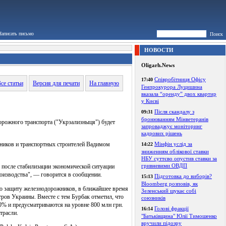
Написать письмо
Поиск
НОВОСТИ
Oligarh.News
Співробітниця Офісу
17:40
се статьи
Версия для печати
На главную
Генпрокурора Луцишина
вказала “оренду” двох квартир
у Києві
Після скандалу з
09:31
бронюванням Мінветеранів
рожного транспорта ("Укрзализныця") будет
запроваджує моніторинг
кадрових рішень
ников и транспортных строителей Вадимом
Мінфін услід за
14:22
зниженням облікової ставки
НБУ суттєво опустив ставки за
гривневими ОВДП
 после стабилизации экономической ситуации
оизводства", — говорится в сообщении.
Підготовка до виборів?
15:13
Bloomberg розповів, як
ую защиту железнодорожников, в ближайшее время
Зеленський шукає собі
тров Украины. Вместе с тем Бурбак отметил, что
союзників
30% и предусматриваются на уровне 800 млн грн.
Голові фракції
16:14
трасли.
"Батьківщина" Юлії Тимошенко
вручили підозру