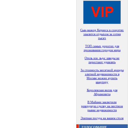
Сын-мажор Кернеса в соцсетях
хвалится отдыхом за сотни
тысяч
ТОП самых дорогих для
проживания городов мира
Отель изо льда: шведы не
перестают удивлять
За стоимость месячной аренды
элитной недвижимости в
Москве можно купить
квартиру
Королевская вилла для
Абрамовича
В Майами заключили
рекордную сделку на местном
рынке недвижимости
Элитная посуда на вашем столе
ГОЛОСОВАНИЕ