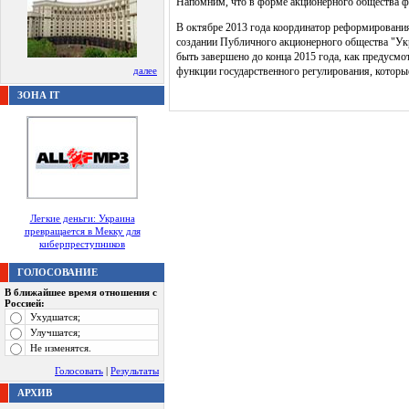
Напомним, что в форме акционерного общества фу
В октябре 2013 года координатор реформировани
создании Публичного акционерного общества "Укр
быть завершено до конца 2015 года, как предусм
далее
функции государственного регулирования, которы
ЗОНА IT
Легкие деньги: Украина
превращается в Мекку для
киберпреступников
ГОЛОСОВАНИЕ
В ближайшее время отношения с
Россией:
Ухудшатся;
Улучшатся;
Не изменятся.
Голосовать
|
Результаты
АРХИВ