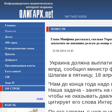
%07 %425 %2026
Главная
НОВОСТИ
Новости
Досье
Глава Минфина рассказал, сколько Укра
100 строк
заплатить по внешним долгам до конца г
Олигархические семьи
22.04.2014 14:45
Цитаты
Дайджест
Украина должна выплатит
Организованная власть
млрд, сообщил министр 
Face-control
Шлапак в пятницу, 18 ап
VIP
"Нам до конца года надо
Зона IT
100 СТРОК
Наша задача - занять на
чтобы не оказывать давл
далее
цитирует его слова Инте
ВЛАСТЬ
По его словам, с целью 