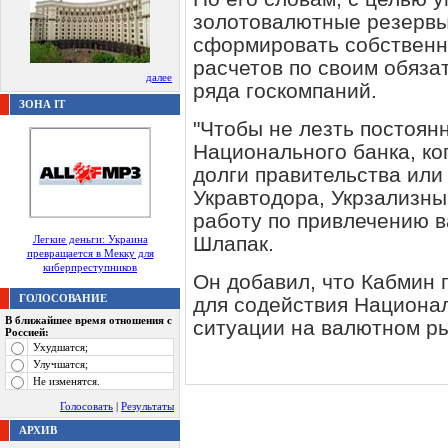
золотовалютные резервы
сформировать собственн
расчетов по своим обяза
далее
ряда госкомпаний.
ЗОНА IT
"Чтобы не лезть постоян
Национального банка, ко
долги правительства или
Укравтодора, Укрзализны
работу по привлечению в
Шлапак.
Легкие деньги: Украина
превращается в Мекку для
киберпреступников
Он добавил, что Кабмин
ГОЛОСОВАНИЕ
для содействия Национа
В ближайшее время отношения с
ситуации на валютном ры
Россией:
Ухудшатся;
Улучшатся;
Не изменятся.
Голосовать
|
Результаты
АРХИВ