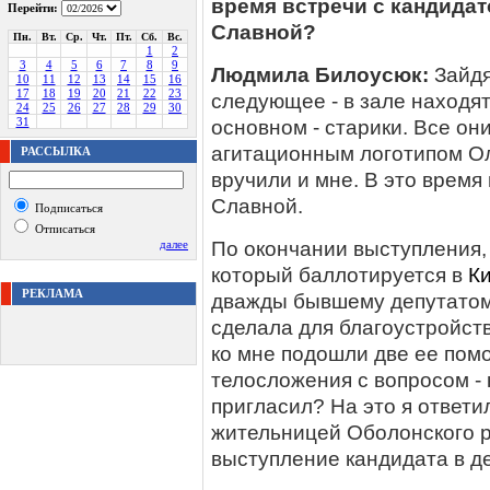
время встречи с кандидат
Перейти:
Славной?
Пн.
Вт.
Ср.
Чт.
Пт.
Сб.
Вс.
1
2
3
4
5
6
7
8
9
Людмила Билоусюк:
Зайдя
10
11
12
13
14
15
16
17
18
19
20
21
22
23
следующее - в зале находят
24
25
26
27
28
29
30
31
основном - старики. Все он
агитационным логотипом Ол
РАССЫЛКА
вручили и мне. В это врем
Славной.
Подписаться
Отписаться
далее
По окончании выступления, 
который баллотируется в
К
РЕКЛАМА
дважды бывшему депутатом 
сделала для благоустройст
ко мне подошли две ее пом
телосложения с вопросом - к
пригласил? На это я ответи
жительницей Оболонского 
выступление кандидата в де