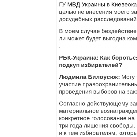
ГУ
МВД
Украины
в
Киеве
ок
целью не внесения моего з
досудебных расследований
В моем случае бездействие
ли может будет выгодна ком
.
РБК-Украина: Как боротьс
подкуп избирателей?
Людмила Билоусюк:
Могу 
участие правоохранительны
проведения выборов на зак
Согласно действующему зак
материальное вознагражде
конкретное голосование на
три года лишения свободы.
и к тем избирателям, котор