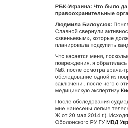
РБК-Украина: Что было да
правоохранительные орг
Людмила Билоусюк:
Поняв
Славной свернули активнос
«звеньевым», которые долж
планировала подкупить кан
Что касается меня, поскол
повреждения, я обратилась
№8, после осмотра врача-т
обследование одной из пов
заключени , после чего с э
медицинскую экспертизу
Ки
После обследования судмед
мне нанесены легкие теле
Ж от 20 мая 2014 г.). Исход
Оболонского РУ ГУ
МВД
Ук