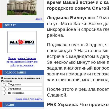
время Вашей встречи с к
городского совета Ольго
Людмила Билоусюк:
19 ма
далее
по ул. Мате Залки. Возле 
ЗОНА IT
микрорайона и спросила г
района.
Подсказав нужный адрес, я
происходит ? На это она мн
встреча с кандидатом в де
Легкие деньги: Украина
За несколько минут ко мне
превращается в Мекку для
киберпреступников
задала аналогичный вопрос
ГОЛОСОВАНИЕ
звонили помощники госпожа
В ближайшее время отношения с
заинтриговали, мол, приход
Россией:
Ухудшатся;
После этого я решила посе
Улучшатся;
Не изменятся.
Славной.
Голосовать
|
Результаты
РБК-Украина: Что происх
АРХИВ