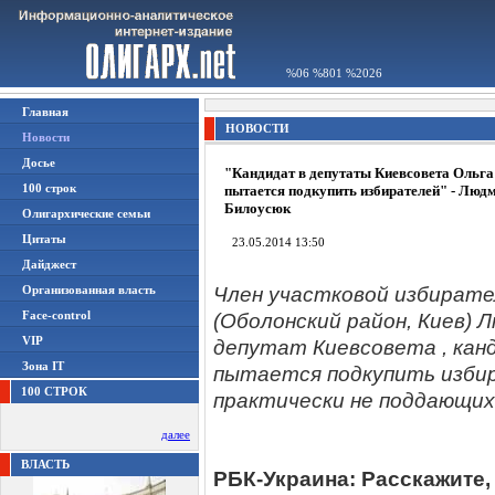
%06 %801 %2026
Главная
НОВОСТИ
Новости
Досье
"Кандидат в депутаты Киевсовета Ольг
100 строк
пытается подкупить избирателей" - Люд
Билоусюк
Олигархические семьи
Цитаты
23.05.2014 13:50
Дайджест
Организованная власть
Член участковой избирате
Face-control
(Оболонский район, Киев) 
VIP
депутат Киевсовета , кан
Зона IT
пытается подкупить изби
100 СТРОК
практически не поддающих
далее
ВЛАСТЬ
РБК-Украина: Расскажите,