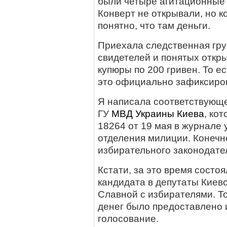
были четыре агитационные 
Конверт не открывали, но к
понятно, что там деньги.
Приехала следственная груп
свидетелей и понятых откры
купюры по 200 гривен. То е
это официально зафиксиро
Я написала соответствующ
ГУ
МВД
Украины
Киева
, ко
18264 от 19 мая в журнале
отделения милиции. Конечн
избирательного законодате
Кстати, за это время состоя
кандидата в депутаты Киевс
Славной с избирателями. То
денег было предоставлено 
голосование.