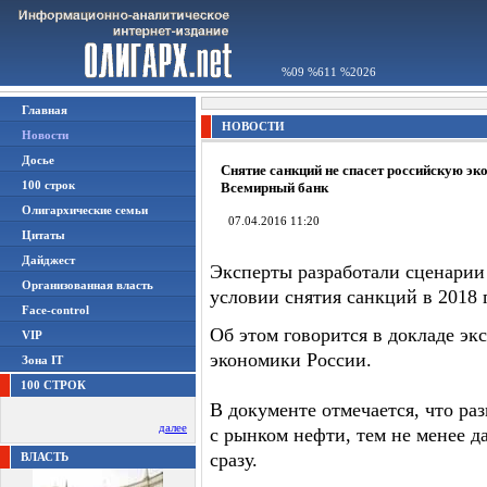
%09 %611 %2026
Главная
НОВОСТИ
Новости
Досье
Снятие санкций не спасет российскую эко
100 строк
Всемирный банк
Олигархические семьи
07.04.2016 11:20
Цитаты
Дайджест
Эксперты разработали сценарии
Организованная власть
условии снятия санкций в 2018 
Face-control
Об этом говорится в докладе эк
VIP
экономики России.
Зона IT
100 СТРОК
В документе отмечается, что ра
далее
с рынком нефти, тем не менее д
сразу.
ВЛАСТЬ