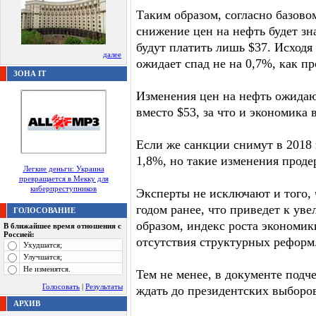
Таким образом, согласно базово
снижение цен на нефть будет зн
будут платить лишь $37. Исходя
далее
ожидает спад не на 0,7%, как пр
ЗОНА IT
Изменения цен на нефть ожидаютс
вместо $53, за что и экономика 
Если же санкции снимут в 2018 
1,8%, но такие изменения продер
Легкие деньги: Украина
превращается в Мекку для
киберпреступников
Эксперты не исключают и того, 
годом ранее, что приведет к ув
ГОЛОСОВАНИЕ
образом, индекс роста экономик
В ближайшее время отношения с
Россией:
отсутствия структурных реформ
Ухудшатся;
Улучшатся;
Не изменятся.
Тем не менее, в документе подч
Голосовать
|
Результаты
ждать до президентских выборов
АРХИВ