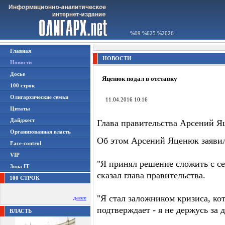
%09 %625 %2026
Главная
НОВОСТИ
Новости
Досье
Яценюк подал в отставку
100 строк
Олигархические семьи
11.04.2016 10:16
Цитаты
Дайджест
Глава правительства Арсений Я
Организованная власть
Об этом Арсений Яценюк заявил
Face-control
VIP
"Я принял решение сложить с се
Зона IT
сказал глава правительства.
100 СТРОК
"Я стал заложником кризиса, ко
далее
подтверждает - я не держусь за 
ВЛАСТЬ