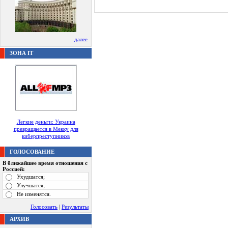
далее
ЗОНА IT
Легкие деньги: Украина
превращается в Мекку для
киберпреступников
ГОЛОСОВАНИЕ
В ближайшее время отношения с
Россией:
Ухудшатся;
Улучшатся;
Не изменятся.
Голосовать
|
Результаты
АРХИВ