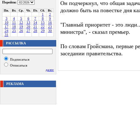
Он подчеркнул, что общая задач
Перейти:
должно быть на повестке дня ка
Пн.
Вт.
Ср.
Чт.
Пт.
Сб.
Вс.
1
2
3
4
5
6
7
8
9
10
11
12
13
14
15
16
"Главный приоритет - это люди.
17
18
19
20
21
22
23
24
25
26
27
28
29
30
министра", - сказал премьер.
31
РАССЫЛКА
По словам Гройсмана, первые р
заседании правительства.
Подписаться
Отписаться
далее
РЕКЛАМА