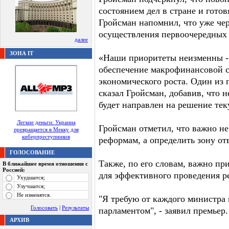
состоянием дел в стране и готов
Гройсман напомнил, что уже чер
осуществления первоочередных
далее
ЗОНА IT
«Наши приоритеты неизменны - 
обеспечение макрофинансовой с
экономического роста. Один из 
сказал Гройсман, добавив, что 
будет направлен на решение те
Легкие деньги: Украина
Гройсман отметил, что важно н
превращается в Мекку для
киберпреступников
реформам, а определить зону от
ГОЛОСОВАНИЕ
Также, по его словам, важно пр
В ближайшее время отношения с
Россией:
для эффективного проведения р
Ухудшатся;
Улучшатся;
Не изменятся.
"Я требую от каждого министра 
Голосовать
|
Результаты
парламентом", - заявил премьер.
АРХИВ