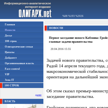
%08 %193 %2026
Главная
НОВОСТИ
Новости
Досье
Первое заседание нового Кабмина: Грой
100 строк
главные задачи правительства
Олигархические семьи
20.04.2016 15:55
Цитаты
Дайджест
Задачей нового правительства, 
Организованная власть
Радой 14 апреля текущего года,
Face-control
макроэкономической стабильност
VIP
ориентация на дальнейший экон
Зона IT
100 СТРОК
Об этом сказал премьер-минист
далее
заседание правительства.
ВЛАСТЬ
Гройсман подчеркнул, что ново