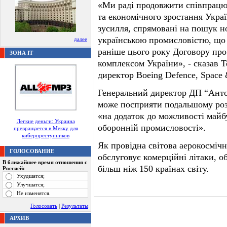
«Ми раді продовжити співпрацю
та економічного зростання Украї
зусилля, спрямовані на пошук н
українською промисловістю, що
далее
раніше цього року Договору пр
ЗОНА IT
комплексом України», - сказав Т
директор Boeing Defence, Space &
Генеральний директор ДП “Анто
може посприяти подальшому роз
«на додаток до можливості майбу
Легкие деньги: Украина
оборонній промисловості».
превращается в Мекку для
киберпреступников
Як провідна світова аерокосмічн
ГОЛОСОВАНИЕ
обслуговує комерційні літаки, о
В ближайшее время отношения с
більш ніж 150 країнах світу.
Россией:
Ухудшатся;
Улучшатся;
Не изменятся.
Голосовать
|
Результаты
АРХИВ