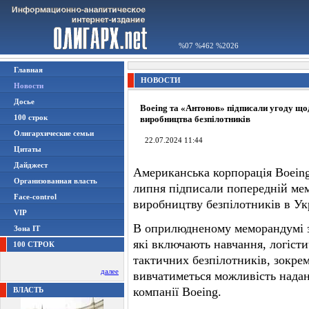
%07 %462 %2026
Главная
НОВОСТИ
Новости
Досье
Boeing та «Антонов» підписали угоду що
100 строк
виробництва безпілотників
Олигархические семьи
22.07.2024 11:44
Цитаты
Дайджест
Американська корпорація Boeing
Организованная власть
липня підписали попередній ме
Face-control
виробництву безпілотників в Укр
VIP
В оприлюдненому меморандумі з
Зона IT
які включають навчання, логіст
100 СТРОК
тактичних безпілотників, зокрем
далее
вивчатиметься можливість нада
компанії Boeing.
ВЛАСТЬ