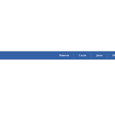
Новости
Слухи
Досье
10