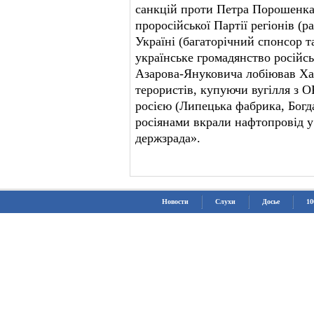
санкцій проти Петра Порошенка 
проросійської Партії регіонів (
Україні (багаторічний спонсор 
українське громадянство російсь
Азарова-Януковича лобіював Хар
терористів, купуючи вугілля з О
росією (Липецька фабрика, Богд
росіянами вкрали нафтопровід у
держзрада».
Новости
Слухи
Досье
10