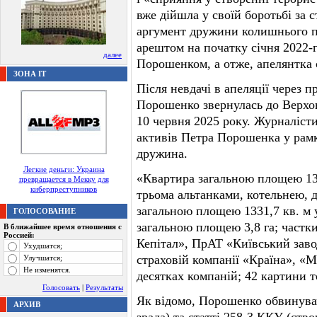
вже дійшла у своїй боротьбі за 
аргумент дружини колишнього пр
арештом на початку січня 2022-
далее
Порошенком, а отже, апелянтка 
ЗОНА IT
Після невдачі в апеляції через 
Порошенко звернулась до Верхов
10 червня 2025 року. Журналіст
активів Петра Порошенка у рамка
дружина.
Легкие деньги: Украина
«Квартира загальною площею 134
превращается в Мекку для
киберпреступников
трьома альтанками, котельнею, 
загальною площею 1331,7 кв. м у
ГОЛОСОВАНИЕ
загальною площею 3,8 га; частк
В ближайшее время отношения с
Россией:
Кепітал», ПрАТ «Київський заво
Ухудшатся;
страховій компанії «Країна», «
Улучшатся;
Не изменятся.
десятках компаній; 42 картини 
Голосовать
|
Результаты
Як відомо, Порошенко обвинува
АРХИВ