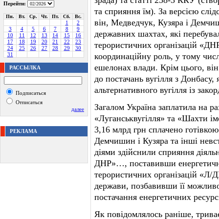
зрада) та статті 258-3 ККУ (ств
Перейти:
та сприяння їм). За версією слі
Пн.
Вт.
Ср.
Чт.
Пт.
Сб.
Вс.
він, Медведчук, Кузяра і Демчи
1
2
3
4
5
6
7
8
9
державних шахтах, які перебува
10
11
12
13
14
15
16
17
18
19
20
21
22
23
терористичних організацій «ДН
24
25
26
27
28
29
30
31
координаційну роль, у тому чис
ешелонах влади. Крім цього, ві
РАССЫЛКА
до постачань вугілля з Донбасу,
альтернативного вугілля із закор
Подписаться
Отписаться
Загалом Україна заплатила на р
далее
«Луганськвугілля» та «Шахти ім
3,16 млрд грн сплачено готівко
РЕКЛАМА
Демчишин і Кузяра та інші невс
діями здійснили сприяння діяльн
ДНР»…, поставивши енергетичну 
терористичних організацій «Л/Д
держави, позбавивши її можливо
постачання енергетичних ресурсі
Як повідомлялось раніше, триває