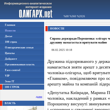
%08 %360 %2026
Главная
НОВОСТИ
Новости
Досье
Справа держзради Порошенка: олігарх ч
100 строк
дружину намагається врятувати майно
Олигархические семьи
06.02.2025 10:18
Цитаты
Дайджест
Дружина підозрюваного у держа
Организованная власть
намагається зняти арешт з десят
Face-control
чоловіка-олігарха, щоб врятува
VIP
«Главком», повідомляючи про 
Зона IT
арешту майна та компаній лідер
100 СТРОК
«Депутатка Київради, Марина П
далее
чоловіка, накладений у рамках «
Порошенку висунуті звинувачен
ВЛАСТЬ
і «сприяння у створенні терорис