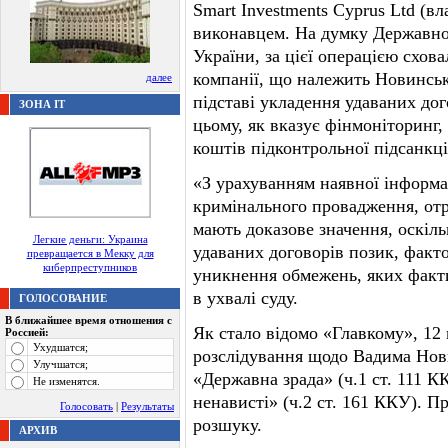
Smart Investments Cyprus Ltd (
виконавцем. На думку Державно
України, за цієї операцією схов
компанії, що належить Новинськ
далее
підставі укладення удаваних до
ЗОНА IT
цьому, як вказує фінмоніторинг,
коштів підконтрольної підсанкці
«З урахуванням наявної інформац
кримінального провадження, отр
мають доказове значення, оскіль
Легкие деньги: Украина
удаваних договорів позик, факт
превращается в Мекку для
киберпреступников
уникнення обмежень, яких факти
в ухвалі суду.
ГОЛОСОВАНИЕ
В ближайшее время отношения с
Як стало відомо «Главкому», 12
Россией:
Ухудшатся;
розслідування щодо Вадима Нови
Улучшатся;
«Державна зрада» (ч.1 ст. 111 К
Не изменятся.
ненависті» (ч.2 ст. 161 ККУ). П
Голосовать
|
Результаты
розшуку.
АРХИВ