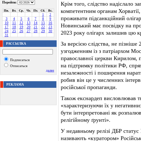
Перейти:
Крім того, слідство надіслало 
компетентним органам Хорватії,
Пн.
Вт.
Ср.
Чт.
Пт.
Сб.
Вс.
1
2
проживати підсанкційний олігар
3
4
5
6
7
8
9
10
11
12
13
14
15
16
Новинський має посвідку на пр
17
18
19
20
21
22
23
24
25
26
27
28
29
30
2023 року олігарх залишив цю кр
31
За версією слідства, не пізніше
РАССЫЛКА
узгодженням із з патріархом Мо
православної церкви Кирилом, 
Подписаться
на підтримку політики РФ, спря
Отписаться
далее
незалежності і поширення нарати
робив він це у численних інтерв
РЕКЛАМА
російської пропаганди.
Також екснардеп висловлював 
«характеризуючи їх у негативни
бути інтерпретовані як розпалю
релігійному ґрунті».
У недавньому релізі ДБР статус
називають «куратором» Російськ