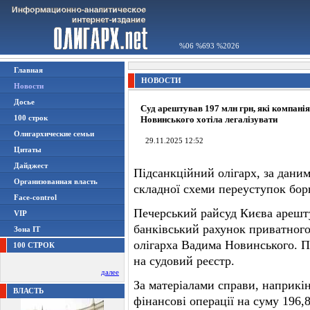
%06 %693 %2026
Главная
НОВОСТИ
Новости
Досье
Суд арештував 197 млн грн, які компанія
100 строк
Новинського хотіла легалізувати
Олигархические семьи
29.11.2025 12:52
Цитаты
Дайджест
Підсанкційний олігарх, за дани
Организованная власть
складної схеми переуступок бор
Face-control
Печерський райсуд Києва арешту
VIP
банківський рахунок приватного
Зона IT
олігарха Вадима Новинського. П
100 СТРОК
на судовий реєстр.
далее
За матеріалами справи, наприкі
ВЛАСТЬ
фінансові операції на суму 196