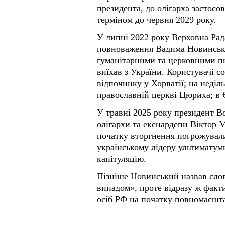
президента, до олігарха застосо
терміном до червня 2029 року.
У липні 2022 року Верховна Рад
повноваження Вадима Новинсько
гуманітарними та церковними пи
виїхав з України. Користувачі 
відпочинку у Хорватії; на неділ
православній церкві Цюриха; в 
У травні 2025 року президент 
олігархи та екснардепи Віктор
початку вторгнення погрожували 
українському лідеру ультиматум
капітуляцію.
Пізніше Новинський назвав сло
випадом», проте відразу ж факти
осіб РФ на початку повномасшт