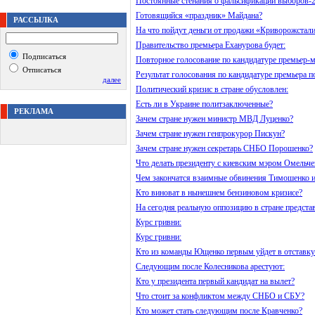
Постоянные стенания о фальсификации выборов-2
Готовящийся «праздник» Майдана?
РАССЫЛКА
На что пойдут деньги от продажи «Криворожстал
Правительство премьера Еханурова будет:
Подписаться
Повторное голосование по кандидатуре премьер-м
Отписаться
Результат голосования по кандидатуре премьера п
далее
Политический кризис в стране обусловлен:
Есть ли в Украине политзаключенные?
РЕКЛАМА
Зачем стране нужен министр МВД Луценко?
Зачем стране нужен генпрокурор Пискун?
Зачем стране нужен секретарь СНБО Порошенко?
Что делать президенту с киевским мэром Омельче
Чем закончатся взаимные обвинения Тимошенко и
Кто виноват в нынешнем бензиновом кризисе?
На сегодня реальную оппозицию в стране предста
Курс гривни:
Курс гривни:
Кто из команды Ющенко первым уйдет в отставку
Следующим после Колесникова арестуют:
Кто у президента первый кандидат на вылет?
Что стоит за конфликтом между СНБО и СБУ?
Кто может стать следующим после Кравченко?