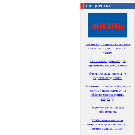
СПЕЦПРОЕКТ
Сын-мажор Кернеса в соцсетях
хвалится отдыхом за сотни
тысяч
ТОП самых дорогих для
проживания городов мира
Отель изо льда: шведы не
перестают удивлять
За стоимость месячной аренды
элитной недвижимости в
Москве можно купить
квартиру
Королевская вилла для
Абрамовича
В Майами заключили
рекордную сделку на местном
рынке недвижимости