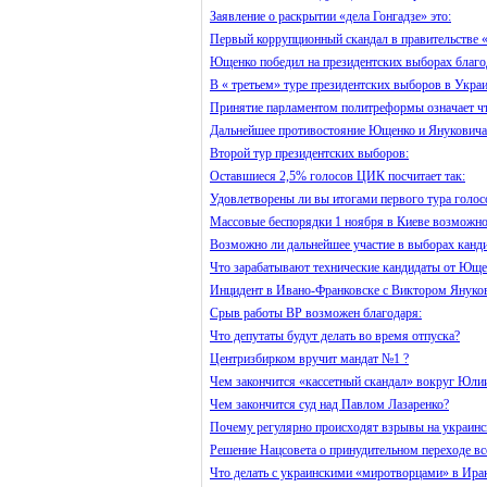
Заявление о раскрытии «дела Гонгадзе» это:
Первый коррупционный скандал в правительстве «
Ющенко победил на президентских выборах благо
В « третьем» туре президентских выборов в Украи
Принятие парламентом политреформы означает ч
Дальнейшее противостояние Ющенко и Януковича 
Второй тур президентских выборов:
Оставшиеся 2,5% голосов ЦИК посчитает так:
Удовлетворены ли вы итогами первого тура голос
Массовые беспорядки 1 ноября в Киеве возможно
Возможно ли дальнейшее участие в выборах канди
Что зарабатывают технические кандидаты от Юще
Инцидент в Ивано-Франковске с Виктором Януков
Срыв работы ВР возможен благодаря:
Что депутаты будут делать во время отпуска?
Центризбирком вручит мандат №1 ?
Чем закончится «кассетный скандал» вокруг Юл
Чем закончится суд над Павлом Лазаренко?
Почему регулярно происходят взрывы на украинс
Решение Нацсовета о принудительном переходе вс
Что делать с украинскими «миротворцами» в Ира