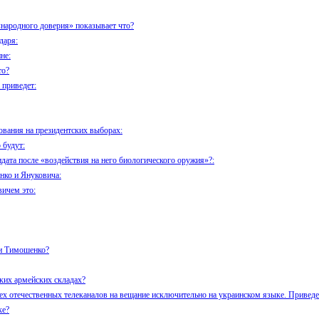
народного доверия» показывает что?
даря:
не:
то?
приведет:
ования на президентских выборах:
 будут:
дата после «воздействия на него биологического оружия»?:
нко и Януковича:
ичем это:
ии Тимошенко?
ких армейских складах?
ех отечественных телеканалов на вещание исключительно на украинском языке. Приведе
ке?