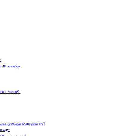
:
ь 30 сентября
ия с Россией:
тва премьера Еханурова это?
я жду: