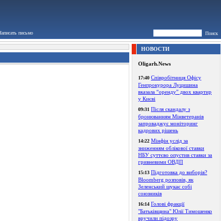
Написать письмо
Поиск
НОВОСТИ
Oligarh.News
Співробітниця Офісу
17:40
Генпрокурора Луцишина
вказала “оренду” двох квартир
у Києві
Після скандалу з
09:31
бронюванням Мінветеранів
запроваджує моніторинг
кадрових рішень
Мінфін услід за
14:22
зниженням облікової ставки
НБУ суттєво опустив ставки за
гривневими ОВДП
Підготовка до виборів?
15:13
Bloomberg розповів, як
Зеленський шукає собі
союзників
Голові фракції
16:14
"Батьківщина" Юлії Тимошенко
вручили підозру