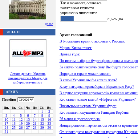
Так и заржавеет, оставаясь
памятником глупости
украинских чиновников
28,57% (16)
далее
ЗОНА IT
Архив голосований
В ближайшее время отношения с Россией:
Мэром Киева станет:
Провал года:
По итогам выборов будет сформирована коалиция
За какую политическую силу Вы будете голосоват
Порядок в стране может навести:
Легкие деньги: Украина
превращается в Мекку для
В какой Украине вы бы хотели жить?
киберпреступников
Кому выгодны перевыборы в Верховную Раду?
АРХИВ
В случае создания «оранжевой» коалиции отношен
Кто станет новым главой «Нафтогаза Украины»?
Перейти:
Премьер-министром Украины будет:
Пн.
Вт.
Ср.
Чт.
Пт.
Сб.
Вс.
1
2
Кто заказал покушение на Геннадия Корбана
3
4
5
6
7
8
9
26 марта я проголосую за:
10
11
12
13
14
15
16
17
18
19
20
21
22
23
Инициированная парламентом отставка правительс
24
25
26
27
28
29
30
31
От новогоднего выступления президента Ющенко 