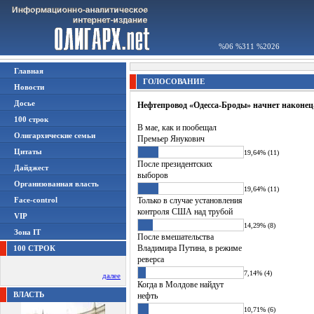
%06 %311 %2026
Главная
ГОЛОСОВАНИЕ
Новости
Досье
Нефтепровод «Одесса-Броды» начнет наконец
100 строк
В мае, как и пообещал
Олигархические семьи
Премьер Янукович
Цитаты
19,64% (11)
После президентских
Дайджест
выборов
Организованная власть
19,64% (11)
Face-control
Только в случае установления
контроля США над трубой
VIP
14,29% (8)
Зона IT
После вмешательства
Владимира Путина, в режиме
100 СТРОК
реверса
7,14% (4)
далее
Когда в Молдове найдут
ВЛАСТЬ
нефть
10,71% (6)