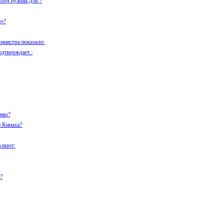
004 нужны для ?
и»?
инистра показало:
одтверждает :
нко?
 Кинаха?
вляют:
?