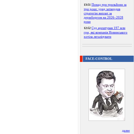
Понад три трильйони за
13:51
три роки: уряд затвердив
стратегію виплат за
держборгом на 2026–2028
роки
Суд арештував 197 млн
12:52
грн, які компанія Новинського
хотіла легалізувати
FACE-CONTROL
далее