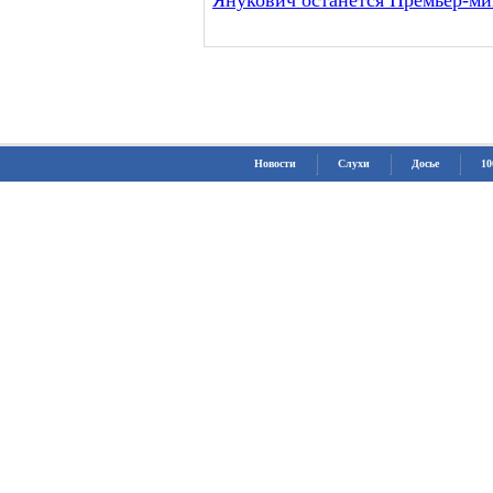
Янукович останется Премьер-м
Новости
Слухи
Досье
10