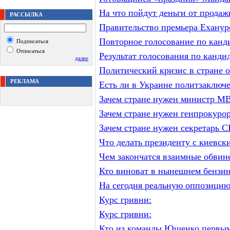
На что пойдут деньги от прода
РАССЫЛКА
Правительство премьера Ехануро
Повторное голосование по канд
Подписаться
Отписаться
Результат голосования по канди
далее
Политический кризис в стране о
РЕКЛАМА
Есть ли в Украине политзаключ
Зачем стране нужен министр М
Зачем стране нужен генпрокуро
Зачем стране нужен секретарь
Что делать президенту с киевс
Чем закончатся взаимные обви
Кто виноват в нынешнем бензин
На сегодня реальную оппозицию
Курс гривни:
Курс гривни:
Кто из команды Ющенко первым 