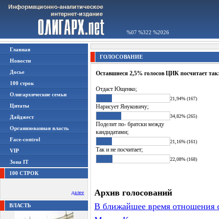
%07 %322 %2026
Главная
ГОЛОСОВАНИЕ
Новости
Досье
Оставшиеся 2,5% голосов ЦИК посчитает так
100 строк
Отдаст Ющенко;
Олигархические семьи
21,94% (167)
Цитаты
Нарисует Януковичу;
34,82% (265)
Дайджест
Поделит по- братски между
Организованная власть
кандидатами;
Face-control
21,16% (161)
Так и не посчитает;
VIP
22,08% (168)
Зона IT
100 СТРОК
Архив голосований
далее
В ближайшее время отношения с
ВЛАСТЬ