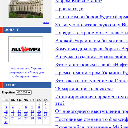
Мэром Киева станет:
Провал года:
По итогам выборов будет сформ
далее
За какую политическую силу Вы 
ЗОНА IT
Порядок в стране может навести
В какой Украине вы бы хотели 
Кому выгодны перевыборы в Ве
В случае создания «оранжевой»
Кто станет новым главой «Нафт
Легкие деньги: Украина
Премьер-министром Украины бу
превращается в Мекку для
киберпреступников
Кто заказал покушение на Генн
АРХИВ
26 марта я проголосую за:
Перейти:
Инициированная парламентом от
Пн.
Вт.
Ср.
Чт.
Пт.
Сб.
Вс.
это?
1
2
3
4
5
6
7
8
9
От новогоднего выступления пр
10
11
12
13
14
15
16
17
18
19
20
21
22
23
Постоянные стенания о фальси
24
25
26
27
28
29
30
31
Готовящийся «праздник» Майда