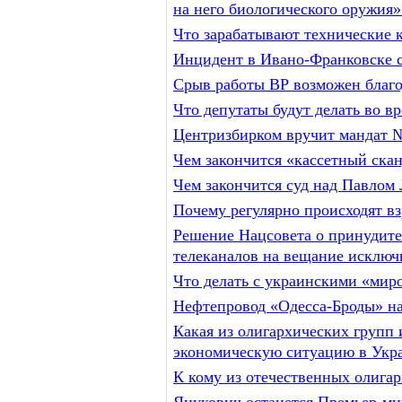
на него биологического оружия»
Что зарабатывают технические 
Инцидент в Ивано-Франковске с
Срыв работы ВР возможен благо
Что депутаты будут делать во в
Центризбирком вручит мандат 
Чем закончится «кассетный ск
Чем закончится суд над Павлом 
Почему регулярно происходят в
Решение Нацсовета о принудите
телеканалов на вещание исключи
Что делать с украинскими «мир
Нефтепровод «Одесса-Броды» на
Какая из олигархических групп
экономическую ситуацию в Укр
К кому из отечественных олига