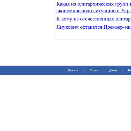
Какая из олигархических групп
экономическую ситуацию в Укр
К кому из отечественных олига
Янукович останется Премьер-м
Новости
Слухи
Досье
10