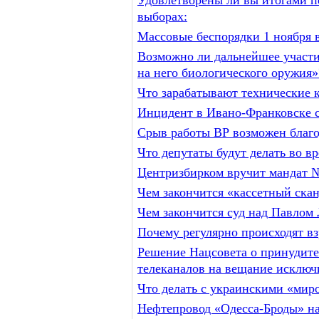
Удовлетворены ли вы итогами п
выборах:
Массовые беспорядки 1 ноября 
Возможно ли дальнейшее участи
на него биологического оружия»
Что зарабатывают технические 
Инцидент в Ивано-Франковске с
Срыв работы ВР возможен благо
Что депутаты будут делать во в
Центризбирком вручит мандат 
Чем закончится «кассетный ск
Чем закончится суд над Павлом 
Почему регулярно происходят в
Решение Нацсовета о принудите
телеканалов на вещание исключи
Что делать с украинскими «мир
Нефтепровод «Одесса-Броды» на