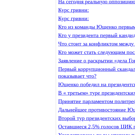
На сегодня реальную оппозицию
Курс гривни:
Курс гривни:
Кто из команды Ющенко первым 
Кто у президента первый кандид
Что стоит за конфликтом межд
Кто может стать следующим пос
Заявление о раскрытии «дела Гон
Первый коррупционный скандал 
показывает что?
Ющенко победил на президентск
В « третьем» туре президентски
Принятие парламентом политреф
Дальнейшее противостояние Ющ
Второй тур президентских выбо
Оставшиеся 2,5% голосов ЦИК п