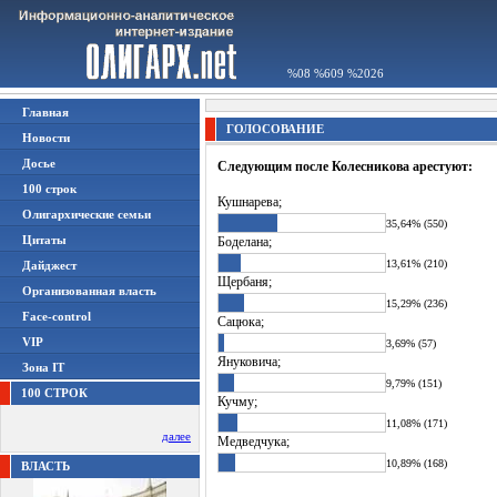
%08 %609 %2026
Главная
ГОЛОСОВАНИЕ
Новости
Досье
Следующим после Колесникова арестуют:
100 строк
Кушнарева;
Олигархические семьи
35,64% (550)
Цитаты
Боделана;
13,61% (210)
Дайджест
Щербаня;
Организованная власть
15,29% (236)
Face-control
Сацюка;
VIP
3,69% (57)
Януковича;
Зона IT
9,79% (151)
100 СТРОК
Кучму;
11,08% (171)
далее
Медведчука;
10,89% (168)
ВЛАСТЬ