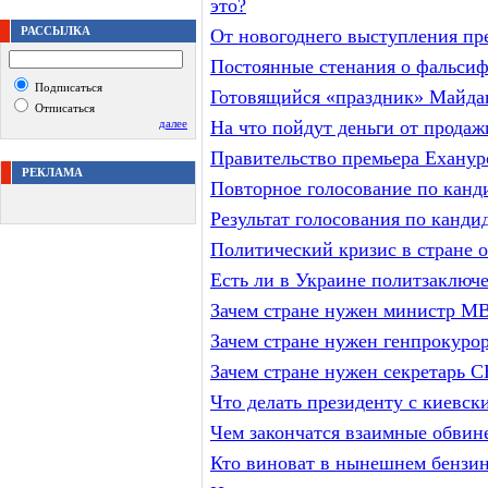
это?
РАССЫЛКА
От новогоднего выступления пр
Постоянные стенания о фальси
Подписаться
Готовящийся «праздник» Майда
Отписаться
далее
На что пойдут деньги от прода
Правительство премьера Ехануро
РЕКЛАМА
Повторное голосование по канд
Результат голосования по канди
Политический кризис в стране о
Есть ли в Украине политзаключ
Зачем стране нужен министр М
Зачем стране нужен генпрокуро
Зачем стране нужен секретарь
Что делать президенту с киевс
Чем закончатся взаимные обви
Кто виноват в нынешнем бензин