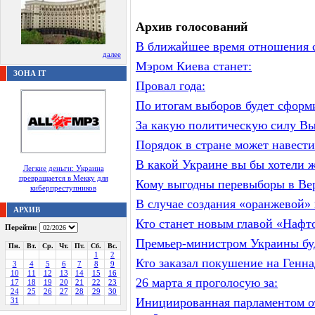
Архив голосований
В ближайшее время отношения с
далее
Мэром Киева станет:
ЗОНА IT
Провал года:
По итогам выборов будет сформ
За какую политическую силу Вы 
Порядок в стране может навести
В какой Украине вы бы хотели 
Легкие деньги: Украина
превращается в Мекку для
Кому выгодны перевыборы в Ве
киберпреступников
В случае создания «оранжевой»
АРХИВ
Кто станет новым главой «Нафт
Перейти:
Премьер-министром Украины бу
Пн.
Вт.
Ср.
Чт.
Пт.
Сб.
Вс.
1
2
Кто заказал покушение на Генн
3
4
5
6
7
8
9
10
11
12
13
14
15
16
26 марта я проголосую за:
17
18
19
20
21
22
23
24
25
26
27
28
29
30
Инициированная парламентом от
31