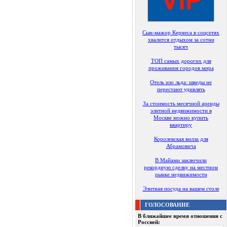
Сын-мажор Кернеса в соцсетях
хвалится отдыхом за сотни
тысяч
ТОП самых дорогих для
проживания городов мира
Отель изо льда: шведы не
перестают удивлять
За стоимость месячной аренды
элитной недвижимости в
Москве можно купить
квартиру
Королевская вилла для
Абрамовича
В Майами заключили
рекордную сделку на местном
рынке недвижимости
Элитная посуда на вашем столе
ГОЛОСОВАНИЕ
В ближайшее время отношения с
Россией: