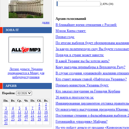
2,43% (34)
Архив голосований
далее
В ближайшее время отношения с Россией:
ЗОНА IT
Мэром Киева станет:
Провал года:
По итогам выборов будет сформирована коалиция
За какую политическую силу Вы будете голосоват
Порядок в стране может навести:
В какой Украине вы бы хотели жить?
Кому выгодны перевыборы в Верховную Раду?
Легкие деньги: Украина
превращается в Мекку для
В случае создания «оранжевой» коалиции отношен
киберпреступников
Кто станет новым главой «Нафтогаза Украины»?
Премьер-министром Украины будет:
АРХИВ
Кто заказал покушение на Геннадия Корбана
Перейти:
26 марта я проголосую за:
Пн.
Вт.
Ср.
Чт.
Пт.
Сб.
Вс.
Инициированная парламентом отставка правительс
1
2
3
4
5
6
7
8
9
От новогоднего выступления президента Ющенко 
10
11
12
13
14
15
16
Постоянные стенания о фальсификации выборов-2
17
18
19
20
21
22
23
24
25
26
27
28
29
30
Готовящийся «праздник» Майдана?
31
На что пойдут деньги от продажи «Криворожстал