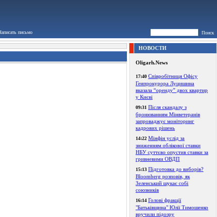
Написать письмо
Поиск
НОВОСТИ
Oligarh.News
Співробітниця Офісу
17:40
Генпрокурора Луцишина
вказала “оренду” двох квартир
у Києві
Після скандалу з
09:31
бронюванням Мінветеранів
запроваджує моніторинг
кадрових рішень
Мінфін услід за
14:22
зниженням облікової ставки
НБУ суттєво опустив ставки за
гривневими ОВДП
Підготовка до виборів?
15:13
Bloomberg розповів, як
Зеленський шукає собі
союзників
Голові фракції
16:14
"Батьківщина" Юлії Тимошенко
вручили підозру