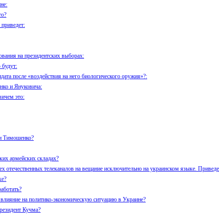
не:
то?
приведет:
ования на президентских выборах:
 будут:
дата после «воздействия на него биологического оружия»?:
нко и Януковича:
ичем это:
ии Тимошенко?
ких армейских складах?
ех отечественных телеканалов на вещание исключительно на украинском языке. Приведе
ке?
аботать?
 влияние на политико-экономическую ситуацию в Украине?
резидент Кучма?