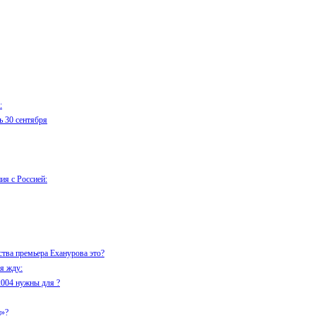
:
ь 30 сентября
ия с Россией:
тва премьера Еханурова это?
я жду:
004 нужны для ?
и»?