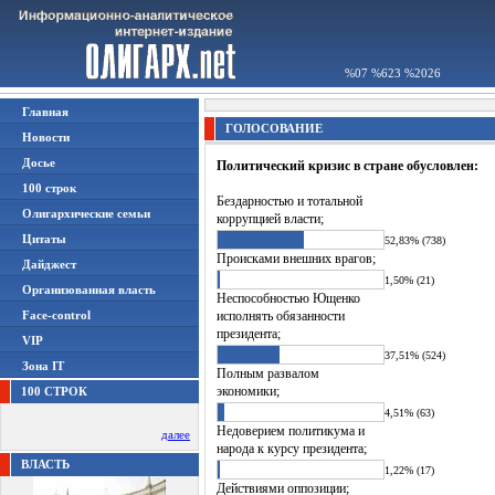
%07 %623 %2026
Главная
ГОЛОСОВАНИЕ
Новости
Досье
Политический кризис в стране обусловлен:
100 строк
Бездарностью и тотальной
Олигархические семьи
коррупцией власти;
Цитаты
52,83% (738)
Происками внешних врагов;
Дайджест
1,50% (21)
Организованная власть
Неспособностью Ющенко
Face-control
исполнять обязанности
президента;
VIP
37,51% (524)
Зона IT
Полным развалом
экономики;
100 СТРОК
4,51% (63)
Недоверием политикума и
далее
народа к курсу президента;
ВЛАСТЬ
1,22% (17)
Действиями оппозиции;