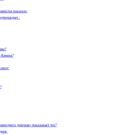
инистра показало:
одтверждает :
нко?
 Кинаха?
вляют:
?
народного доверия» показывает что?
даря: