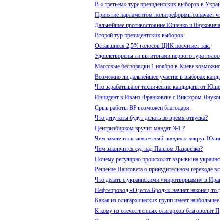
В « третьем» туре президентских выборов в Украи
Принятие парламентом политреформы означает ч
Дальнейшее противостояние Ющенко и Януковича 
Второй тур президентских выборов:
Оставшиеся 2,5% голосов ЦИК посчитает так:
Удовлетворены ли вы итогами первого тура голос
Массовые беспорядки 1 ноября в Киеве возможно
Возможно ли дальнейшее участие в выборах канди
Что зарабатывают технические кандидаты от Юще
Инцидент в Ивано-Франковске с Виктором Януков
Срыв работы ВР возможен благодаря:
Что депутаты будут делать во время отпуска?
Центризбирком вручит мандат №1 ?
Чем закончится «кассетный скандал» вокруг Юл
Чем закончится суд над Павлом Лазаренко?
Почему регулярно происходят взрывы на украинс
Решение Нацсовета о принудительном переходе вс
Что делать с украинскими «миротворцами» в Ира
Нефтепровод «Одесса-Броды» начнет наконец-то р
Какая из олигархических групп имеет наибольшее
К кому из отечественных олигархов благоволит П