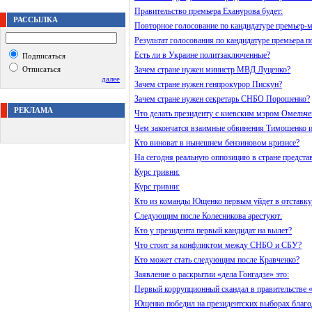
Правительство премьера Еханурова будет:
РАССЫЛКА
Повторное голосование по кандидатуре премьер-м
Результат голосования по кандидатуре премьера п
Есть ли в Украине политзаключенные?
Подписаться
Отписаться
Зачем стране нужен министр МВД Луценко?
далее
Зачем стране нужен генпрокурор Пискун?
Зачем стране нужен секретарь СНБО Порошенко?
РЕКЛАМА
Что делать президенту с киевским мэром Омельче
Чем закончатся взаимные обвинения Тимошенко и
Кто виноват в нынешнем бензиновом кризисе?
На сегодня реальную оппозицию в стране предста
Курс гривни:
Курс гривни:
Кто из команды Ющенко первым уйдет в отставку
Следующим после Колесникова арестуют:
Кто у президента первый кандидат на вылет?
Что стоит за конфликтом между СНБО и СБУ?
Кто может стать следующим после Кравченко?
Заявление о раскрытии «дела Гонгадзе» это:
Первый коррупционный скандал в правительстве «
Ющенко победил на президентских выборах благо