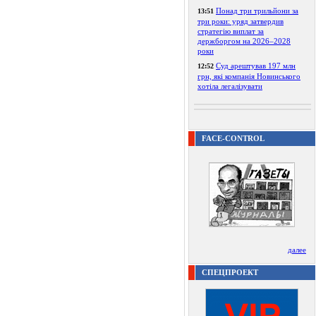
Понад три трильйони за
13:51
три роки: уряд затвердив
стратегію виплат за
держборгом на 2026–2028
роки
Суд арештував 197 млн
12:52
грн, які компанія Новинського
хотіла легалізувати
FACE-CONTROL
далее
СПЕЦПРОЕКТ