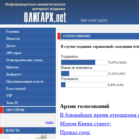
%09 %166 %2026
Главная
ГОЛОСОВАНИЕ
Новости
Досье
В случае создания «оранжевой» коалиции отн
100 строк
Ухудшатся
Олигархические семьи
73,07% (1031)
Цитаты
Никак не изменятся
17,51% (247)
Дайджест
Улучшатся
Организованная власть
9,43% (133)
Face-control
VIP
Зона IT
Архив голосований
100 СТРОК
В ближайшее время отношения с
далее
Мэром Киева станет:
ВЛАСТЬ
Провал года: