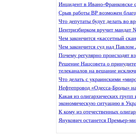
Инцидент в Ивано-Франковске с
Срыв работы ВР возможен благо
Что депутаты будут делать во в
Центризбирком вручит мандат 
Чем закончится «кассетный ск
Чем закончится суд над Павлом 
Почему регулярно происходят в
Решение Нацсовета о принудите
телеканалов на вещание исключи
Что делать с украинскими «мир
Нефтепровод «Одесса-Броды» на
Какая из олигархических групп
экономическую ситуацию в Укр
К кому из отечественных олига
Янукович останется Премьер-м