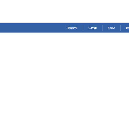
Новости
Слухи
Досье
10