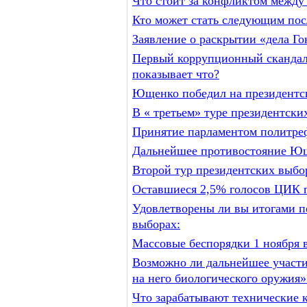
Что стоит за конфликтом межд
Кто может стать следующим пос
Заявление о раскрытии «дела Гон
Первый коррупционный скандал 
показывает что?
Ющенко победил на президентск
В « третьем» туре президентски
Принятие парламентом политреф
Дальнейшее противостояние Ющ
Второй тур президентских выбо
Оставшиеся 2,5% голосов ЦИК п
Удовлетворены ли вы итогами п
выборах:
Массовые беспорядки 1 ноября 
Возможно ли дальнейшее участи
на него биологического оружия»
Что зарабатывают технические 