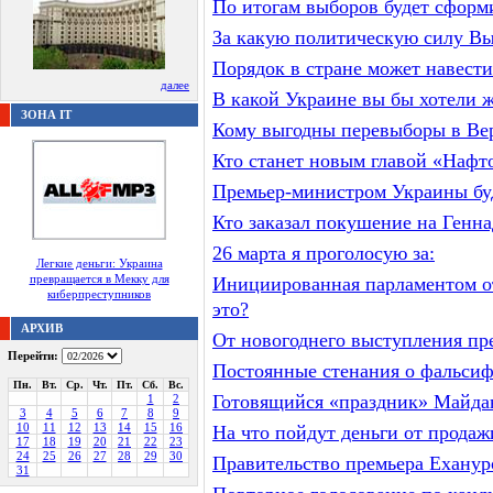
По итогам выборов будет сформ
За какую политическую силу Вы 
Порядок в стране может навести
далее
В какой Украине вы бы хотели 
ЗОНА IT
Кому выгодны перевыборы в Ве
Кто станет новым главой «Нафт
Премьер-министром Украины бу
Кто заказал покушение на Генн
26 марта я проголосую за:
Легкие деньги: Украина
превращается в Мекку для
Инициированная парламентом от
киберпреступников
это?
АРХИВ
От новогоднего выступления пр
Перейти:
Постоянные стенания о фальси
Пн.
Вт.
Ср.
Чт.
Пт.
Сб.
Вс.
Готовящийся «праздник» Майда
1
2
3
4
5
6
7
8
9
10
11
12
13
14
15
16
На что пойдут деньги от прода
17
18
19
20
21
22
23
24
25
26
27
28
29
30
Правительство премьера Ехануро
31