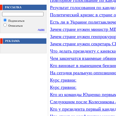
Повторное голосование по канд
Результат голосования по канди
РАССЫЛКА
Политический кризис в стране о
Подписаться
Есть ли в Украине политзаключ
Отписаться
Зачем стране нужен министр М
далее
Зачем стране нужен генпрокуро
РЕКЛАМА
Зачем стране нужен секретарь
Что делать президенту с киевс
Чем закончатся взаимные обви
Кто виноват в нынешнем бензин
На сегодня реальную оппозицию
Курс гривни:
Курс гривни:
Кто из команды Ющенко первым 
Следующим после Колесникова 
Кто у президента первый кандид