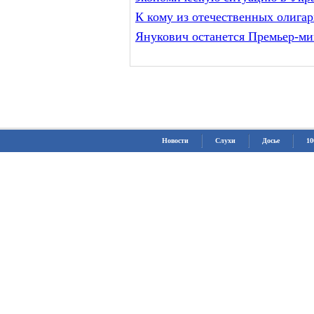
К кому из отечественных олига
Янукович останется Премьер-м
Новости
Слухи
Досье
10