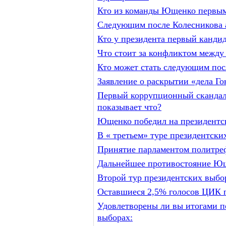
Кто из команды Ющенко первым 
Следующим после Колесникова 
Кто у президента первый кандид
Что стоит за конфликтом межд
Кто может стать следующим пос
Заявление о раскрытии «дела Гон
Первый коррупционный скандал 
показывает что?
Ющенко победил на президентск
В « третьем» туре президентски
Принятие парламентом политреф
Дальнейшее противостояние Ющ
Второй тур президентских выбо
Оставшиеся 2,5% голосов ЦИК п
Удовлетворены ли вы итогами п
выборах: