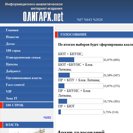
%07 %643 %2026
Главная
ГОЛОСОВАНИЕ
Новости
Досье
По итогам выборов будет сформирована коал
100 строк
БЮТ + БНУНС;
Олигархические семьи
35,07% (695)
Цитаты
БЮТ +БНУНС + Блок
Литвина;
Дайджест
25,58% (507)
Организованная власть
ПР + КПУ + Блок Литвина;
Face-control
13,87% (275)
ПР + БНУНС + Блок
VIP
Литвина;
Зона IT
19,73% (391)
100 СТРОК
ПР + БЮТ
5,75% (114)
далее
ВЛАСТЬ
Архив голосований