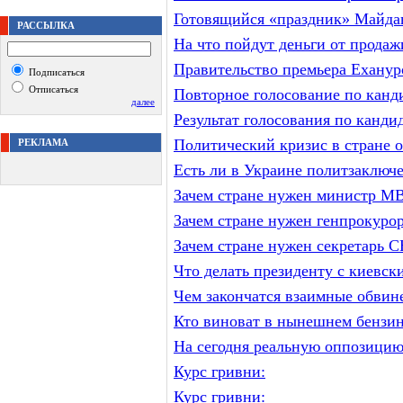
Готовящийся «праздник» Майда
РАССЫЛКА
На что пойдут деньги от прода
Правительство премьера Ехануро
Подписаться
Отписаться
Повторное голосование по канд
далее
Результат голосования по канди
Политический кризис в стране о
РЕКЛАМА
Есть ли в Украине политзаключ
Зачем стране нужен министр М
Зачем стране нужен генпрокуро
Зачем стране нужен секретарь
Что делать президенту с киевс
Чем закончатся взаимные обви
Кто виноват в нынешнем бензин
На сегодня реальную оппозицию
Курс гривни:
Курс гривни: