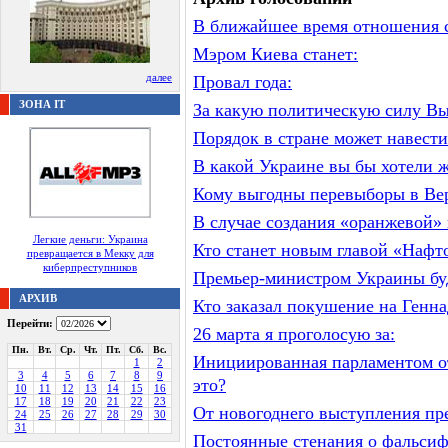
В ближайшее время отношения с
Мэром Киева станет:
далее
Провал года:
ЗОНА IT
За какую политическую силу Вы 
Порядок в стране может навести
В какой Украине вы бы хотели 
Кому выгодны перевыборы в Ве
В случае создания «оранжевой»
Легкие деньги: Украина
Кто станет новым главой «Нафт
превращается в Мекку для
киберпреступников
Премьер-министром Украины бу
АРХИВ
Кто заказал покушение на Генн
Перейти:
26 марта я проголосую за:
Пн.
Вт.
Ср.
Чт.
Пт.
Сб.
Вс.
Инициированная парламентом от
1
2
3
4
5
6
7
8
9
это?
10
11
12
13
14
15
16
17
18
19
20
21
22
23
От новогоднего выступления пр
24
25
26
27
28
29
30
31
Постоянные стенания о фальси