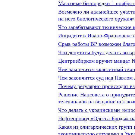
Массовые беспорядки 1 ноября 
Возможно ли дальнейшее участи
на него биологического оружия»
Что зарабатывают технические 
Инцидент в Ивано-Франковске с
Срыв работы ВР возможен благо
Что депутаты будут делать во в
Центризбирком вручит мандат 
Чем закончится «кассетный ск
Чем закончится суд над Павлом 
Почему регулярно происходят в
Решение Нацсовета о принудите
телеканалов на вещание исключи
Что делать с украинскими «мир
Нефтепровод «Одесса-Броды» на
Какая из олигархических групп
экономическую ситуацию в Укр