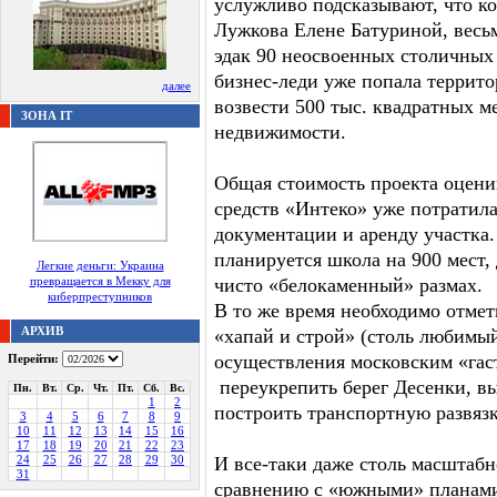
услужливо подсказывают, что к
Лужкова Елене Батуриной, весьм
эдак 90 неосвоенных столичных
бизнес-леди уже попала террит
далее
возвести 500 тыс. квадратных м
ЗОНА IT
недвижимости.
Общая стоимость проекта оценив
средств «Интеко» уже потратила
документации и аренду участка
планируется школа на 900 мест, 
Легкие деньги: Украина
превращается в Мекку для
чисто «белокаменный» размах.
киберпреступников
В то же время необходимо отмети
АРХИВ
«хапай и строй» (столь любимый
осуществления московским «гас
Перейти:
переукрепить берег Десенки, в
Пн.
Вт.
Ср.
Чт.
Пт.
Сб.
Вс.
1
2
построить транспортную развязк
3
4
5
6
7
8
9
10
11
12
13
14
15
16
17
18
19
20
21
22
23
24
25
26
27
28
29
30
И все-таки даже столь масштабн
31
сравнению с «южными» планами