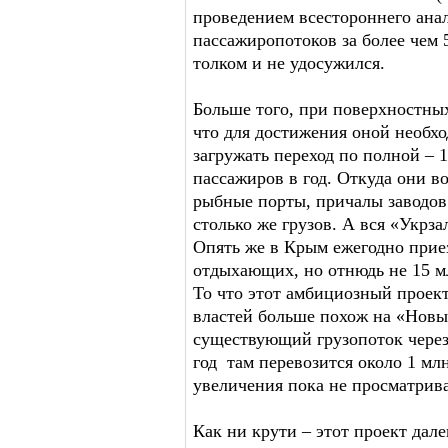
проведением всестороннего анал
пассажиропотоков за более чем 
толком и не удосужился.
Больше того, при поверхностных
что для достижения оной необх
загружать переход по полной – 1
пассажиров в год. Откуда они в
рыбные порты, причалы заводов
столько же грузов. А вся «Укрза
Опять же в Крым ежегодно приез
отдыхающих, но отнюдь не 15 м
То что этот амбициозный проек
властей больше похож на «Новы
существующий грузопоток через
год там перевозится около 1 мл
увеличения пока не просматрив
Как ни крути – этот проект дал