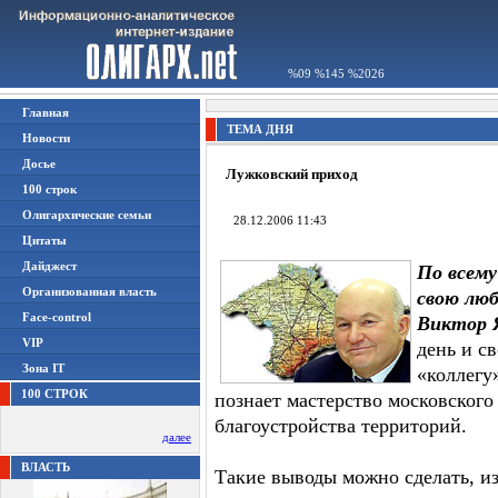
%09 %145 %2026
Главная
ТЕМА ДНЯ
Новости
Досье
Лужковский приход
100 строк
Олигархические семьи
28.12.2006 11:43
Цитаты
Дайджест
По всему
Организованная власть
свою люб
Face-control
Виктор 
VIP
день и с
Зона IT
«коллегу
100 СТРОК
познает мастерство московского
благоустройства территорий.
далее
ВЛАСТЬ
Такие выводы можно сделать, и