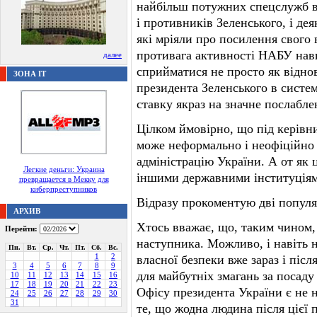
найбільш потужних спецслужб в
і противників Зеленського, і де
які мріяли про посилення свого 
противага активності НАБУ навк
далее
сприйматися не просто як відно
ЗОНА IT
президента Зеленського в систе
ставку якраз на значне послабле
Цілком ймовірно, що під керівн
може неформально і неофіційно 
адміністрацію України. А от як 
Легкие деньги: Украина
іншими державними інституціям
превращается в Мекку для
киберпреступников
Відразу прокоментую дві популяр
АРХИВ
Хтось вважає, що, таким чином,
Перейти:
наступника. Можливо, і навіть н
Пн.
Вт.
Ср.
Чт.
Пт.
Сб.
Вс.
1
2
власної безпеки вже зараз і післ
3
4
5
6
7
8
9
для майбутніх змагань за посаду
10
11
12
13
14
15
16
17
18
19
20
21
22
23
Офісу президента України є не
24
25
26
27
28
29
30
31
те, що жодна людина після цієї 