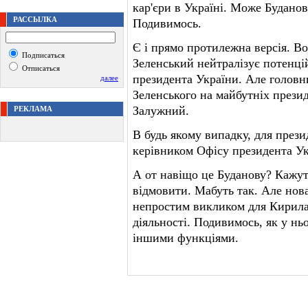
кар'єри в Україні. Може Буданов
РАССЫЛКА
Подивимось.
Є і прямо протилежна версія. Во
Подписаться
Зеленський нейтралізує потенцій
Отписаться
президента України. Але голов
далее
Зеленського на майбутніх презид
Залужний.
РЕКЛАМА
В будь якому випадку, для през
керівником Офісу президента Ук
А от навіщо це Буданову? Кажут
відмовити. Мабуть так. Але нова
непростим викликом для Кирила 
діяльності. Подивимось, як у ньо
іншими функціями.