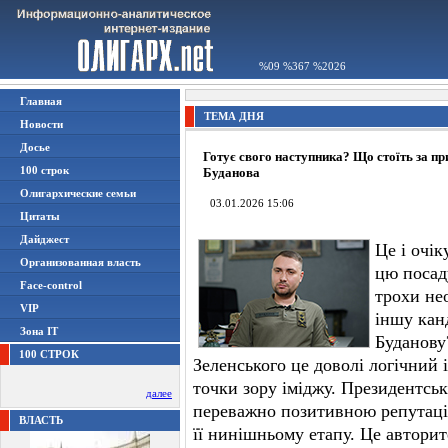
%09 %367 %2026
Главная
ТЕМА ДНЯ
Новости
Досье
Готує свого наступника? Що стоїть за п
100 строк
Буданова
Олигархические семьи
03.01.2026 15:06
Цитаты
Дайджест
Це і очі
Организованная власть
цю посаду
Face-control
трохи не
VIP
іншу кан
Зона IT
Буданову?
100 СТРОК
Зеленського це доволі логічний 
точки зору іміджу. Президентсь
далее
переважно позитивною репутаці
ВЛАСТЬ
її нинішньому етапу. Це авторит