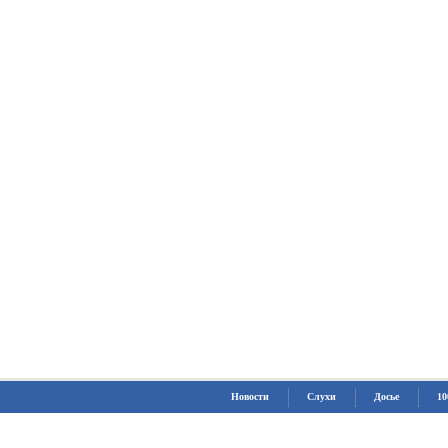
Новости
Слухи
Досье
10