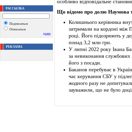
особливо відповідальне станови
РАССЫЛКА
Що відомо про долю Наумова 
Колишнього керівника вну
Подписаться
затримали на кордоні між 
Отписаться
далее
році. Його підозрюють у де
понад 3,2 млн грн.
РЕКЛАМА
У липні 2022 року Івана Б
за невиконання службових о
його з посади.
Баканов перебуває в Україн
час керування СБУ у підле
жодного разу не допитувал
зауважили, що не було доці