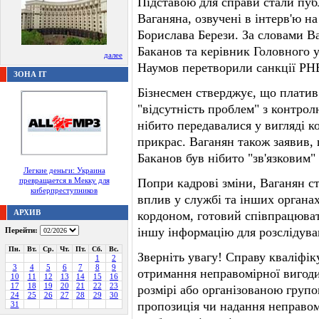
Підставою для справи стали публ
Ваганяна, озвучені в інтерв'ю н
Борислава Берези. За словами В
Баканов та керівник Головного 
далее
Наумов перетворили санкції РНБ
ЗОНА IT
Бізнесмен стверджує, що платив
"відсутність проблем" з контро
нібито передавалися у вигляді к
прикрас. Ваганян також заявив,
Баканов був нібито "зв'язковим"
Легкие деньги: Украина
превращается в Мекку для
Попри кадрові зміни, Ваганян с
киберпреступников
вплив у службі та інших органах
АРХИВ
кордоном, готовий співпрацюват
іншу інформацію для розслідув
Перейти:
Пн.
Вт.
Ср.
Чт.
Пт.
Сб.
Вс.
Зверніть увагу! Справу кваліфік
1
2
3
4
5
6
7
8
9
отримання неправомірної вигод
10
11
12
13
14
15
16
17
18
19
20
21
22
23
розмірі або організованою групо
24
25
26
27
28
29
30
пропозиція чи надання неправом
31