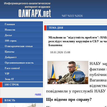
%07 %515 %2026
Главная
ТЕМА ДНЯ
Новости
Досье
Мільйони за "відсутність проблем": НА
100 строк
розслідує можливу корупцію в СБУ за ча
Баканова
Олигархические семьи
Цитаты
18.01.2026 15:08
Дайджест
Организованная власть
НАБУ зар
Face-control
фактами 
VIP
публічних
Зона IT
Ваганяна
100 СТРОК
відомств
повідомили у пресслужбі НАБУ
далее
Що відомо про справу?
ВЛАСТЬ