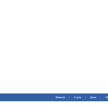
Новости
Слухи
Досье
10